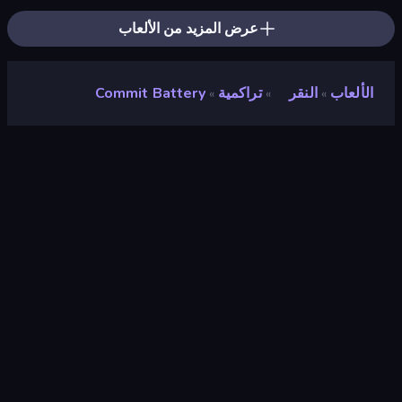
عرض المزيد من الألعاب
الألعاب
النقر
تراكمية
Commit Battery
»
»
»
Commit Battery
مطور
Balzsam
تقييم
٩٫١
(
استنادًا إلى الأشهر الستة الماضية
)
مطلق سراحه
يناير ٢٠٢٢
محرك الألعاب
Unity 2020
المنصات
متصفح (سطح المكتب، الهاتف المحمول،
الجهاز اللوحي), تطبيق CrazyGames
(Android)
توجيه
منظر جمالي