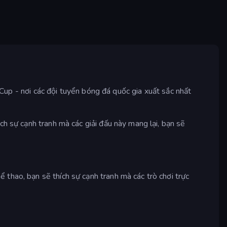
d Cup - nơi các đội tuyển bóng đá quốc gia xuất sắc nhất
ch sự cạnh tranh mà các giải đấu này mang lại, bạn sẽ
thao, bạn sẽ thích sự cạnh tranh mà các trò chơi trực