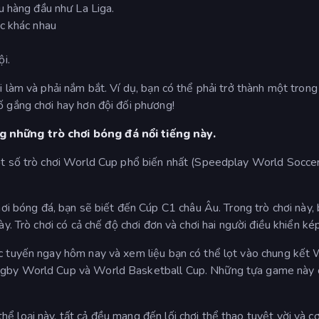
u hàng đầu như La Liga.
ớc khác nhau
i.
ải làm và phải nắm bắt. Ví dụ, bạn có thể phải trở thành một tron
ố gắng chơi hay hơn đội đối phương!
g những trò chơi bóng đá nổi tiếng này.
ột số trò chơi World Cup phổ biến nhất (Speedplay World Soccer 
ơi bóng đá, bạn sẽ biết đến Cúp C1 châu Âu. Trong trò chơi này,
ày. Trò chơi có cả chế độ chơi đơn và chơi hai người điều khiển kép
ực tuyến ngay hôm nay và xem liệu bạn có thể lọt vào chung kết
ugby World Cup và World Basketball Cup. Những tựa game này có 
ể loại này, tất cả đều mang đến lối chơi thể thao tuyệt vời và c