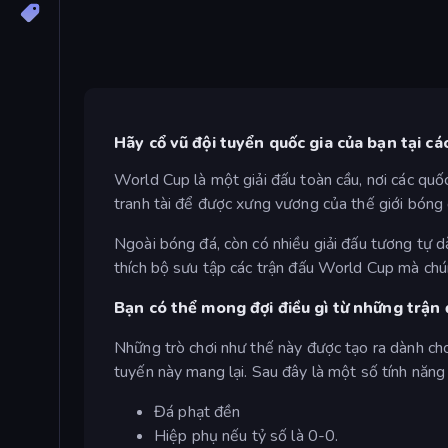
Hãy cổ vũ đội tuyển quốc gia của bạn tại c
World Cup là một giải đấu toàn cầu, nơi các quốc
tranh tài để được xưng vương của thế giới bóng 
Ngoài bóng đá, còn có nhiều giải đấu tương tự d
thích bộ sưu tập các trận đấu World Cup mà chún
Bạn có thể mong đợi điều gì từ những trận
Những trò chơi như thế này được tạo ra dành cho
tuyến này mang lại. Sau đây là một số tính năng
Đá phạt đền
Hiệp phụ nếu tỷ số là 0-0.