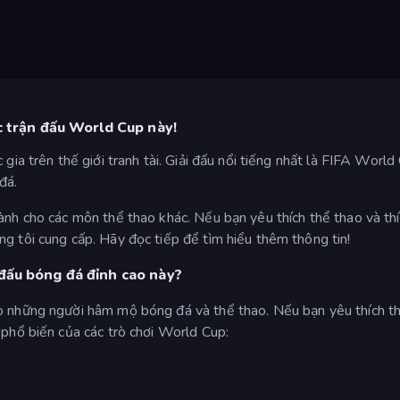
ác trận đấu World Cup này!
 gia trên thế giới tranh tài. Giải đấu nổi tiếng nhất là FIFA Worl
đá.
ành cho các môn thể thao khác. Nếu bạn yêu thích thể thao và thí
g tôi cung cấp. Hãy đọc tiếp để tìm hiểu thêm thông tin!
 đấu bóng đá đỉnh cao này?
 những người hâm mộ bóng đá và thể thao. Nếu bạn yêu thích thể 
 phổ biến của các trò chơi World Cup: