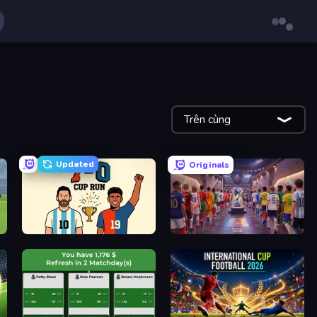
Trên cùng
Updated
Originals
7a0 - World Cup Simulator
CG FC 26