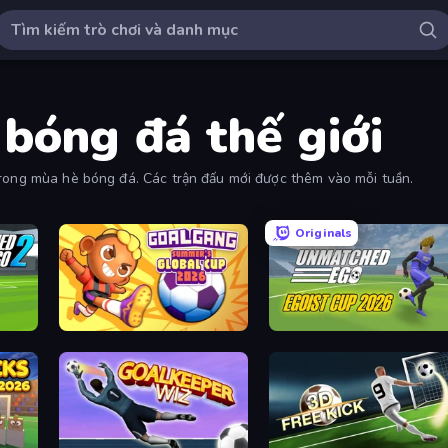
 bóng đá thế giới
trong mùa hè bóng đá. Các trận đấu mới được thêm vào mỗi tuần.
Originals
Goal Gang
Unmatched Ego