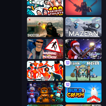
You vs 100 Skibidi Toilets
Pixel Warfare
BodyCamera Shooter
Mazean
City of Psychos
Winter Clash 3D
Funny Shooter - Destroy All
Bank Heist
FNaF Shooter
Build and Crush