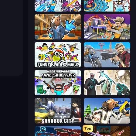
Space Wars Battleground
Toilets Worms Shooter
Bank Robbery 2
Casino Robbery
Funny Blade & Magic
Shoot and Drive
Mine Shooter 2: Noob vs Mobs
Skibidi Toilets: Infection
Sandbox City
Bank Robbery: Escape
Top