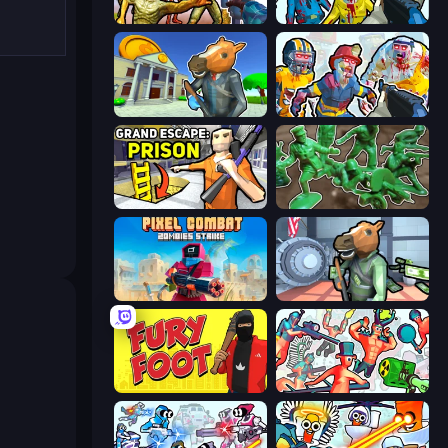
Monster Shooter Apocalypse
Zombies Shooter
Bank Robbery 3
Zombies Shooter: Part 2
Grand Escape: Prison
Soldiers - Capture and Control!
Pixel Combat: Zombies Strike
Bank Robbery
Fury Foot
Funny Shooter 2