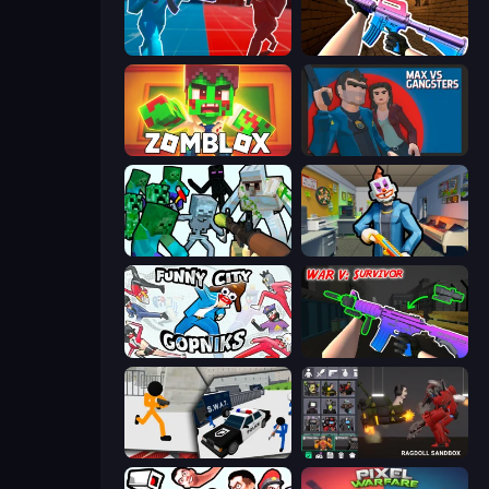
Battle of the Soldiers: Red vs Blue
KS Z
Zomblox
Max vs Gangsters
Mine Shooter: Save Your World
Save the Hostages
Funny City: Gopniks
War V: Survivor
Stickman Prison: Counter Assault
Last Play: Ragdoll Sandbox