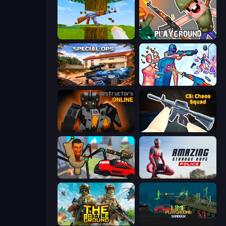
Mine Shooter 3D
Playground
Special Ops: GO
Time Shooter 3: SWAT
Destructors Online
CS: Chaos Squad
Cars vs Skibidi Toilet
Amazing Strange Rope Police
The Battleground
Lime Playground Sandbox