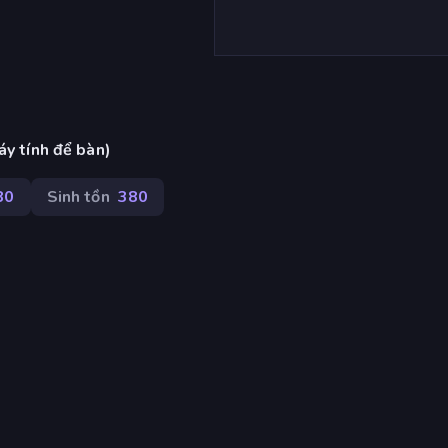
áy tính để bàn)
80
Sinh tồn
380