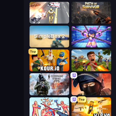
Super Crime Steel War Hero
Path of Survivor
SimpleBox 2
Mini Mine
Top
Kour.io
Redcoats.io
Command Strike FPS
Bullet Force
Top