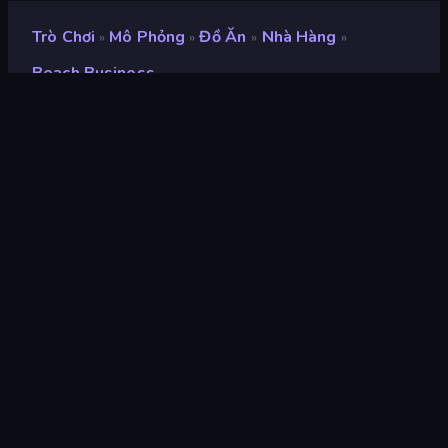
Trò Chơi
Mô Phỏng
Đồ Ăn
Nhà Hàng
»
»
»
»
Beach Business
Beach Business
nhà phát triển
half Clank
Xếp hạng
8,5
(
dựa trên 6 tháng gần đây
)
Phát hành
tháng 12 năm 2025
Cập nhật mới nhất
tháng 1 năm 2026
Công cụ trò chơi
Unity 6
nền tảng
Trình duyệt (máy tính để bàn,
điện thoại di động, máy tính
bảng), Ứng dụng CrazyGames
(iOS, Android)
Định hướng
Phong cảnh / Chân dung