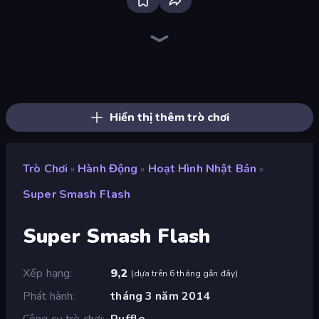
Throw a Lucky Block
Stickman Kombat 2D
Brainrot Arena Online
Mr. Dude: Online Multiverse Challenge
Robot Police Iron Panther
Ninja Hands 2
Stickman Weapon Master
Tank Stars
Fortzone Battle Royale
Mecha Allstars Battle Royale
Stickman Rebirth
Stickman Clash
Archers Random
Playground
99 Nights (Bloxd.io)
Obby World: Squid Escape
Bubble Gum Simulator
War the Knights
Hiển thị thêm trò chơi
Trò Chơi
Hành Động
Hoạt Hình Nhật Bản
»
»
»
Super Smash Flash
Super Smash Flash
Xếp hạng
9,2
(
dựa trên 6 tháng gần đây
)
Phát hành
tháng 3 năm 2014
Công cụ trò chơi
Ruffle