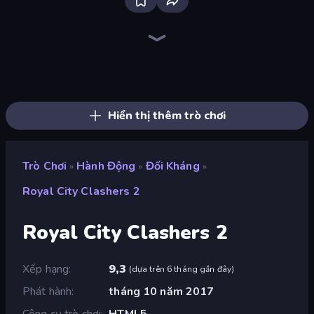
Throw a Lucky Block
Playground
Brainrot Arena Online
Lime Playground Sandbox
Mr. Dude: Online Multiverse Challenge
Stick Epic Fighter
Stickman Epic
Stickman King
Stickman Rebirth
Obby World: Squid Escape
Trap Craft
Flying Robot Transform Car Games
Stickman Clash
War the Knights
Stickman Kombat 2D
Obby: Dig Brainrots
Dye Hard
Who Dies Last?
Hiển thị thêm trò chơi
Trò Chơi
Hành Động
Đối Kháng
»
»
»
Royal City Clashers 2
Royal City Clashers 2
Xếp hạng
9,3
(
dựa trên 6 tháng gần đây
)
Phát hành
tháng 10 năm 2017
Công cụ trò chơi
HTML5