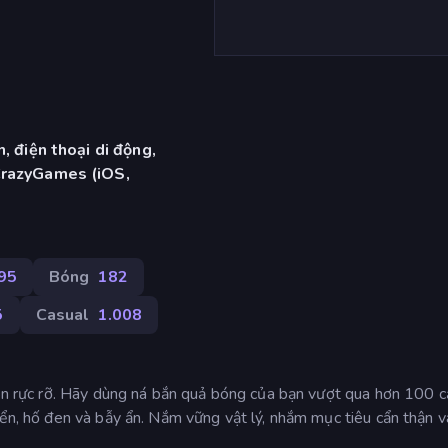
, điện thoại di động,
CrazyGames (iOS,
95
Bóng
182
5
Casual
1.008
neon rực rỡ. Hãy dùng ná bắn quả bóng của bạn vượt qua hơn 100 
yển, hố đen và bẫy ẩn. Nắm vững vật lý, nhắm mục tiêu cẩn thận 