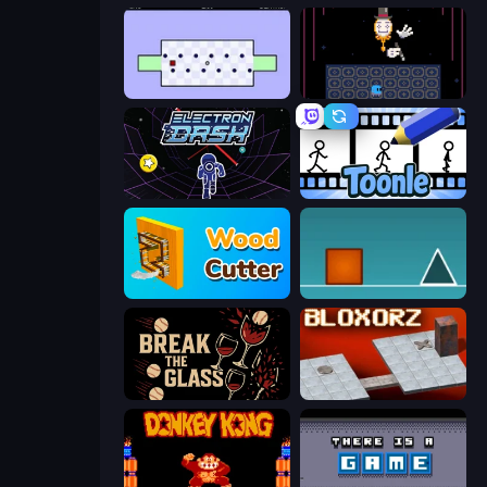
World's Hardest Game
Just One Boss
Electron Dash
Toonle
Wood Cutter - Saw
The Impossible Game
Break the Glass
Bloxorz