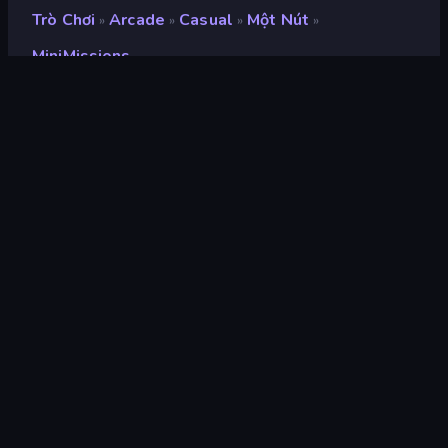
Trò Chơi
Arcade
Casual
Một Nút
»
»
»
»
MiniMissions
MiniMissions
nhà phát triển
Shared Dreams
Xếp hạng
8,2
(
dựa trên 6 tháng gần đây
)
Phát hành
tháng 11 năm 2019
Công cụ trò chơi
HTML5
nền tảng
Trình duyệt (máy tính để bàn, điện
thoại di động, máy tính bảng),
Ứng dụng CrazyGames (iOS,
Android), App Store (Android)
Định hướng
Phong cảnh