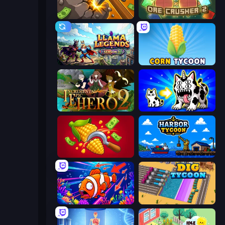
Mine Clicker
OreCrusher 2
Llama Legends
Corn Tycoon
Incremental Epic Hero 2
Strange Cats
Farm-51: Secret Harvest
Harbor Tycoon
Fish Catch Idle
Dig Tycoon