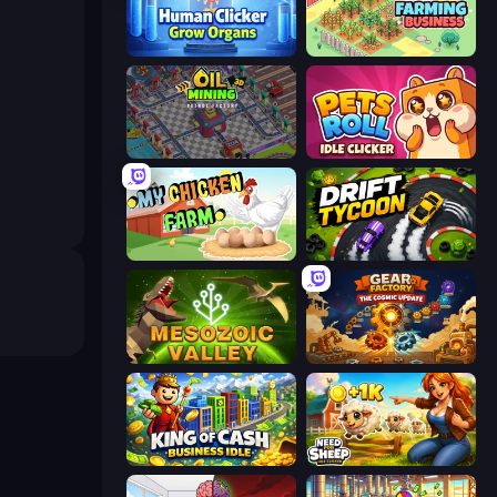
Human Clicker: Grow Organs
Idle Farming Business
Oil Mining 3D: Petrol Factory
Pets Roll: Idle Clicker
My Chicken Farm
Drift Tycoon
Cell to Singularity: Mesozoic Valley
Gear Factory
King of Cash Business Idle
Need for Sheep: Idle Clicker