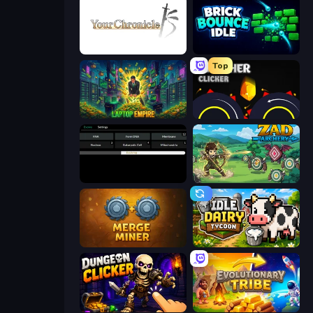
Your Chronicle
Brick Bounce Idle
Top
Laptop Empire
Crusher Clicker
Evolve
Zad Archery - Demo
Merge Miner
Idle Dairy Tycoon
Dungeon Clicker
Evolutionary Tribe