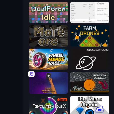
DualForce Idle
Idle Ants
More Ore
Farm Drones
Wheel Merge Race
Space Company
Card Billionaire: Idle Tycoon
Mystery Digger