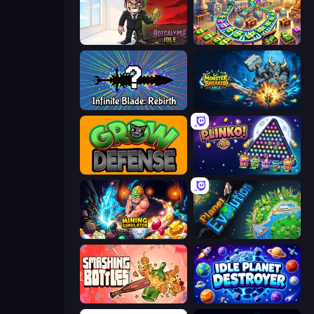
Rotcalypse: Idle Incremental
Money Factory: Tycoon Idle Game
Infinite Blade: Rebirth
Monster Breaker Idle
Grow Defense
PLINKO!
Mining Simulator
Planet Evolution: Idle Clicker
Smashing Bottles
Idle Planet Destroyer