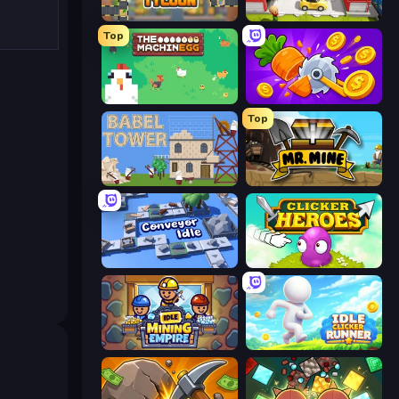
Leek Factory Tycoon
Idle Inventor
Top
The MachinEGG
Farm Ring Idle
Top
Babel Tower
Mr. Mine
Conveyor Idle
Clicker Heroes
Idle Mining Empire
Idle Clicker Runner