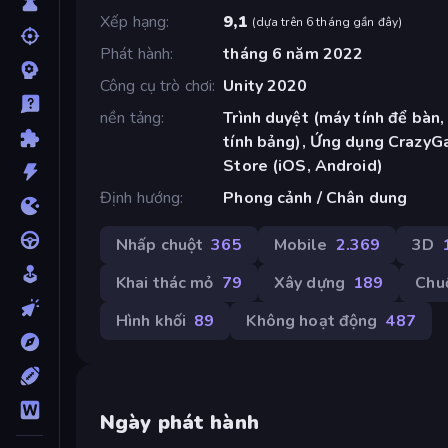
Xếp hạng
9,1
(
dựa trên 6 tháng gần đây
)
Phát hành
tháng 6 năm 2022
Công cụ trò chơi
Unity 2020
nền tảng
Trình duyệt (máy tính để bàn,
tính bảng), Ứng dụng CrazyG
Store (iOS, Android)
Định hướng
Phong cảnh / Chân dung
Nhấp chuột
365
Mobile
2.369
3D
Khai thác mỏ
79
Xây dựng
189
Chu
Hình khối
89
Không hoạt động
487
Ngày phát hành