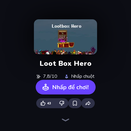
Loot Box Hero
7,8/10
Nhấp chuột
Nhấp để chơi!
43