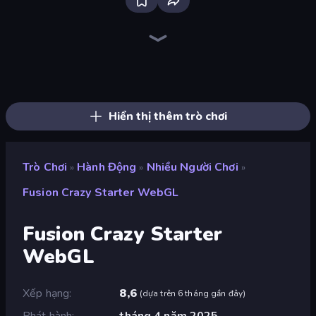
Firestone – Idle Clicker Online RPG
Home Design: Decorate House
Tanks Arena io: Craft & Combat
Real Fishing Simulator
Wizard.io
Age of Tanks Warriors: TD War
Mirrorland
Junkyard Sim
Hexa Sort
Landfill Simulator
Pocket Zone
Card Shuffle Sort
MineTap Merge Clicker
Bloom Sort
Autogun Heroes
Rovercraft
Basketball Superstars
Food Truck Chef™: A Fun Cooking Game
Hiển thị thêm trò chơi
Trò Chơi
Hành Động
Nhiều Người Chơi
»
»
»
Fusion Crazy Starter WebGL
Fusion Crazy Starter
WebGL
Xếp hạng
8,6
(
dựa trên 6 tháng gần đây
)
Phát hành
tháng 4 năm 2025