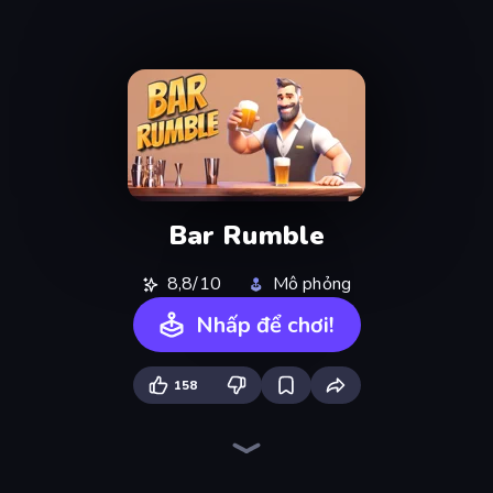
Bar Rumble
8,8/10
Mô phỏng
Nhấp để chơi!
158