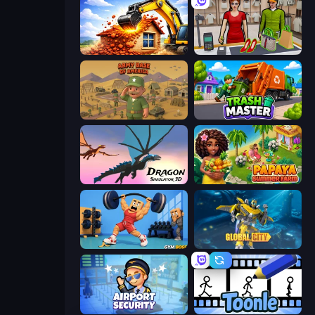
City Constructor
Shop Master 3D
Army Base Of America
Trash Master
Dragon Simulator 3D
Papaya Summer Farm
Gym Boss
Global City
Airport Security
Toonle