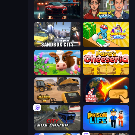
Driving School Simulator
Life Simulator: Road to Riches
Sandbox City
Doctor Hero
Country Life Meadows
Papa's Cheeseria
Gold Rush: Gold Simulator 3D
Planet Smash Destruction
City Bus Driver
Prison Life