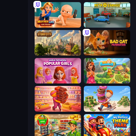
Mother Life Simulator: Prank
Retro Garage
Steam City
Bad Cat Prankster
High School Popular Girls
The Farmers
Candy Packing Store
Donut Place