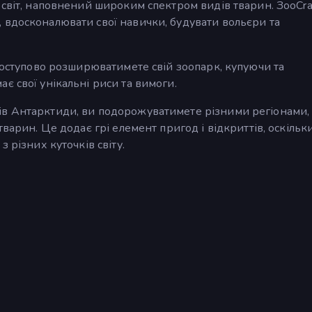
 світ, наповнений широким спектром видів тварин. ЗooCra
 вдосконалювати свої навички, будувати вольєри та
 поступово розширюватимете свій зоопарк, купуючи та
є свої унікальні риси та вимоги.
ів Антарктиди, ви подорожуватимете різними регіонами,
тварин. Це додає грі елемент пригод і відкриттів, оскільк
 різних куточків світу.
.