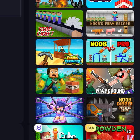
Noob Fuse
Build and Crush
Trap Craft
Noob's Farm Escape
Island Expander
DOP Noob: Draw to Save
Voxel Playground: Ragdoll Noob
Playground
Mini Mine
Noob Digger: Pro Drill Miner
Top