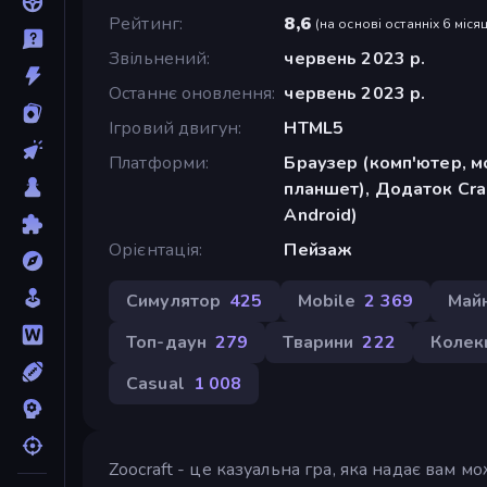
Рейтинг
8,6
(
на основі останніх 6 місяц
Звільнений
червень 2023 р.
Останнє оновлення
червень 2023 р.
Ігровий двигун
HTML5
Платформи
Браузер (комп'ютер, м
планшет), Додаток Cra
Android)
Орієнтація
Пейзаж
Симулятор
425
Mobile
2 369
Май
Топ-даун
279
Тварини
222
Колек
Casual
1 008
Zoocraft - це казуальна гра, яка надає вам 