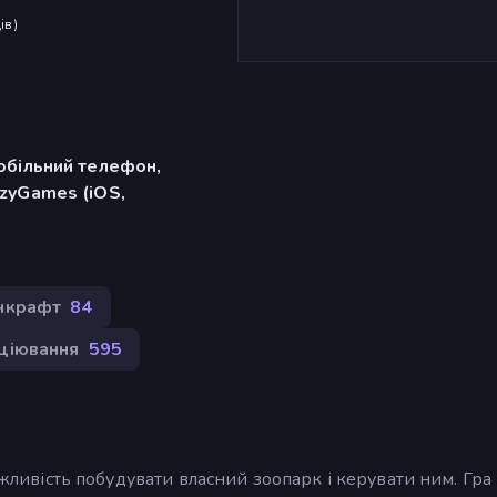
ів
)
обільний телефон,
zyGames (iOS,
нкрафт
84
ціювання
595
можливість побудувати власний зоопарк і керувати ним. Гра