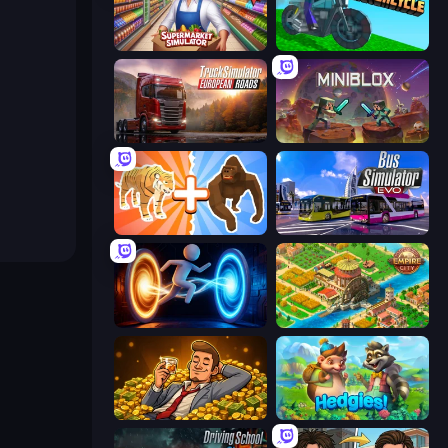
Supermarket Simulator: Store Manager
Crazy Motorcycle
Truck Simulator: European Roads
Miniblox
Animal DNA Run
Bus Simulator: EVO
Portal Escape
Empire City
Idle Billionaire Tycoon
Hedgies