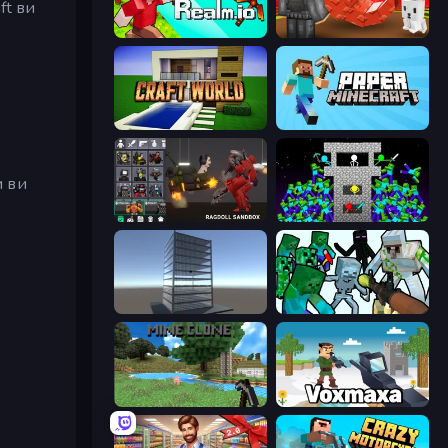
ft ви
CubeRealm.io
Grow A Garden | Growden.io
Craft World
Paper Minecraft
и ви
Last Play: Ragdoll Sandbox
Stick Epic Fighter
Craft 3D
Mine Shooter: Save Your World
Mine Clone
Voxmaxa