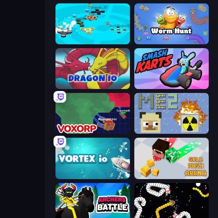
Hand Spinner IO 3D
Worm Hunt
Dragon.io
Smash Karts
Voxorp
MineEnergy2
Vortex.io
Gold Rush Arena