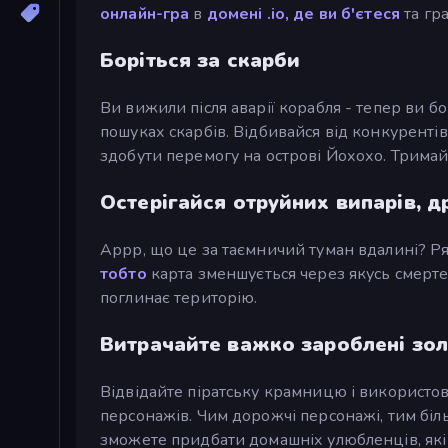
онлайн-гра
в
домені .io, де ви б'єтеся
та гра
Боріться за скарби
Ви вижили після аварії корабля - тепер ви б
пошуках скарбів. Відбивайся від конкурентів 
здобути перемогу на острові Йохохо. Тримай 
Остерігайся отруйних випарів, д
Аррр, що це за таємничий туман вдалині? Ря
тобто
карта зменшується через якусь смерте
поглинає територію.
Витрачайте важко зароблені зол
Відвідайте піратську крамницю і використов
персонажів. Чим дорожчі персонажі, тим біль
зможете придбати домашніх улюбленців, які