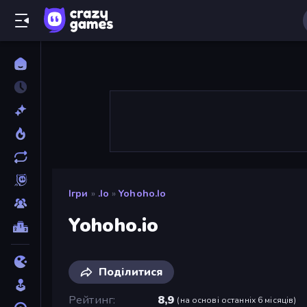
Ігри
»
.io
»
Yohoho.io
Yohoho.io
Поділитися
Рейтинг
8,9
(
на основі останніх 6 місяців
)