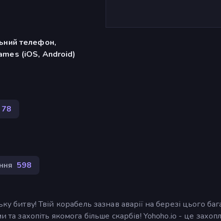
льний телефон,
mes (iOS, Android)
378
ння
598
ку битву! Твій корабель зазнав аварії на березі цього баг
и та захопіть якомога більше скарбів! Yohoho.io - це захоп