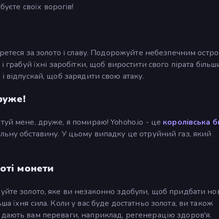
буєте своїх ворогів!
оретеся за золото і славу. Подорожуйте небезпечним остр
і грабуй їхні заробітки, щоб виростити свого пірата більш
і відпускай, щоб зарядити свою атаку.
руже!
туй мене, друже, я помираю! Yohoho.io - це
королівська б
льну обставину. У цьому випадку це отруйний газ, який
оті монети
уйте золото, яке ви незаконно здобули, щоб придбати но
ша їхня сила. Коли у вас буде достатньо золота, ви також
 дають вам переваги, наприклад, регенерацію здоров'я.