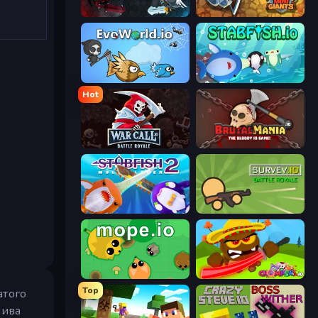
EvoWars.io
MiniGiants.io
EvoWorld.io (FlyOrDie.io)
Stabfish.io
Hot
WarCall.io
BrutalMania.io (Brutal Mania)
Stabfish 2
Survev.io
Mope.io
Chompers.io
Top
атого
лива