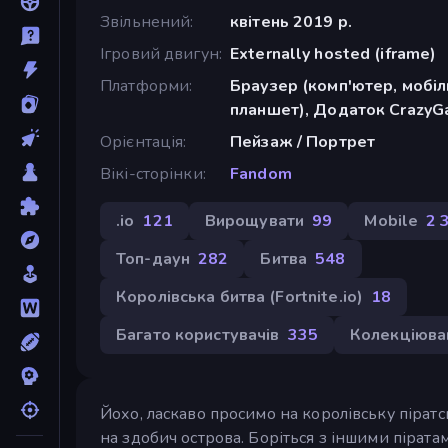
Звільнений
квітень 2019 р.
Ігровий двигун
Externally hosted (iframe)
Платформи
Браузер (комп'ютер, мобі
планшет), Додаток CrazyGa
Орієнтація
Пейзаж / Портрет
Вікі-сторінки
Fandom
.io
121
Вирощувати
99
Mobile
2 
Топ-даун
282
Битва
548
Королівська битва (Fortnite.io)
18
Багато користувачів
335
Колекціюва
Йохо, ласкаво просимо на королівську піратсь
на здобич острова. Боріться з іншими піратам