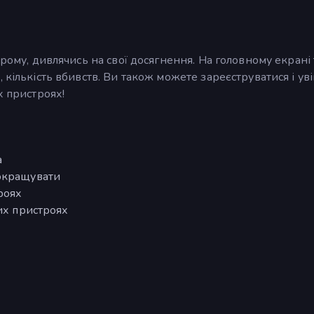
 рому, дивлячись на свої досягнення. На головному екрані
 кількість вбивств. Ви також можете зареєструватися і уві
х пристроях!
а
покращувати
роях
них пристроях