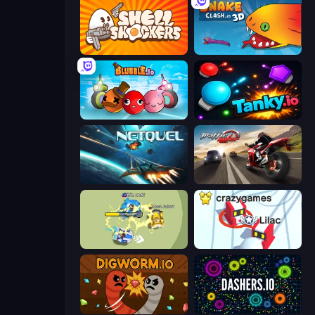
Shell Shockers
Snake Clash.io
Blubble.io
Tanky.io
Netquel
Traffic Rider
Bump.io
Snowball.io
Digworm.io
Dashers.io