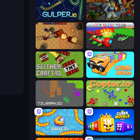
Gulper.io
Adversator
Tanko.io
Hexanaut.io
SlitherCraft.io
Cubes 2048.io
TileMan.io
Copter.io
Snake.io
Cubes 2048 Royale