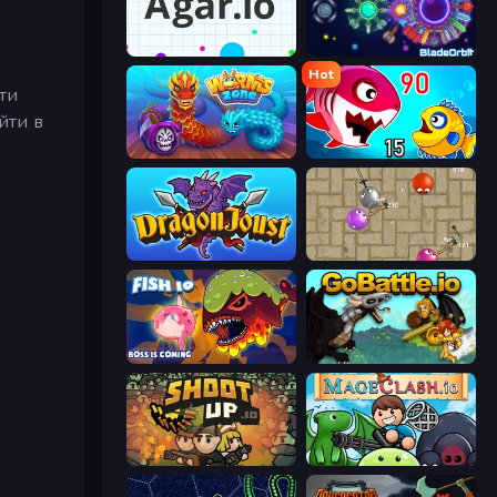
Agar.io
BladeOrbit.io
Hot
 ти
йти в
Worms.Zone
Fish Eat Getting Big
Dragon Joust (.io)
Balloons.io
Fish IO
GoBattle.io
Shootup.io
Mageclash.io