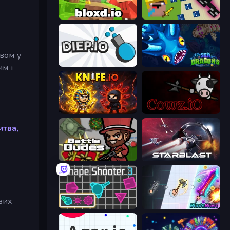
Bloxd.io
CrazySteve.io
овом у
Diep.io
SeaDragons.io
им і
Knife.io
cowz.io
итва,
BattleDudes.io
StarBlast
вих
Shape Shooter 3
BladeBlast.io