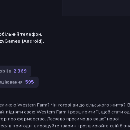
обільний телефон,
zyGames (Android),
obile
2 369
кціювання
595
еликою Western Farm? Чи готові ви до сільського життя? 
жай, підняти свою Western Farm і розширити її, щоб стати о
ор про фермерство. Ласкаво просимо до вашої нової
еся в пригоди, вирощуйте тварин і розширюйте свій бізне