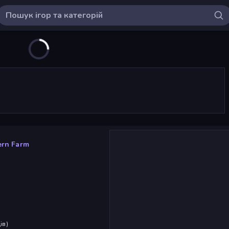
rn Farm
ів
)