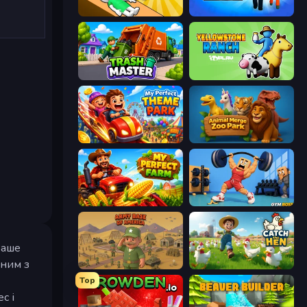
Doctor Hero
Prison Life
Trash Master
Yellowstone Ranch
My Perfect Theme Park
Animal Merge Zoo Park
My Perfect Farm
Gym Boss
Ваше
дним з
Army Base Of America
Catch the Hen
Top
с і