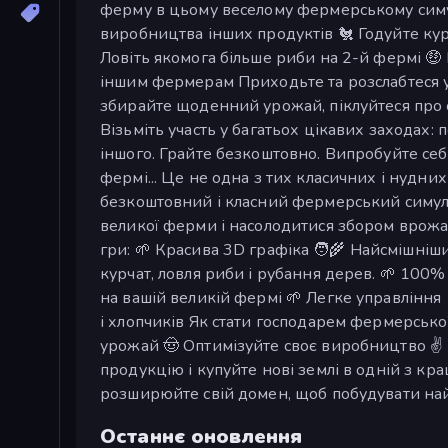
ферму в цьому веселому фермерському симу
виробництва інших продуктів 🐔 Годуйте кур
Ловіть якомога більше риби на 2-й фермі 🤑
іншим фермерам Приходьте та розслабтеся у 
збирайте щоденний урожай, піклуйтеся про с
Візьміть участь у багатьох цікавих заходах: п
іншого. Грайте безкоштовно. Випробуйте себ
фермі... Це не одна з тих класичних і нудн
безкоштовний і класний фермерський симулят
великої ферми і насолодитися збором врожа
гри: 🌱 Красива 3D графіка 🧑‍🌾 Найсмішн
курчат, ловля риби і рубання дерев. 🌱 100
на вашій великій фермі 🌱 Легке управління 
і хлопчиків Як стати господарем фермерської 
урожай 🤠 Оптимізуйте своє виробництво ✌️
продукцію і купуйте нові землі в одній з кр
розширюйте свій домен, щоб побудувати на
Останнє оновлення