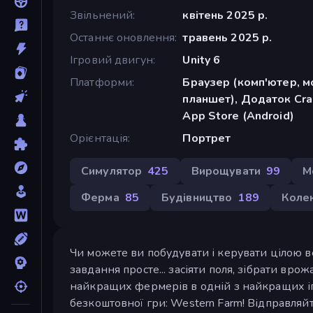
Звільнений
квітень 2025 р.
Останнє оновлення
травень 2025 р.
Ігровий двигун
Unity 6
Платформи
Браузер (комп'ютер, м
планшет), Додаток Cra
App Store (Android)
Орієнтація
Портрет
Симулятор
425
Вирощувати
99
M
Ферма
85
Будівництво
189
Коле
Чи можете ви побудувати і керувати цілою в
завдання просте... засіяти поля, зібрати вро
найкращих фермерів в одній з найкращих іг
безкоштовної гри: Western Farm! Відправляйт