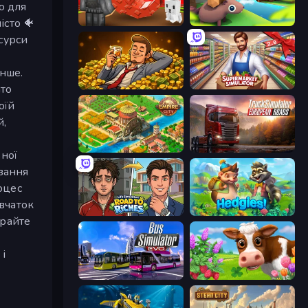
о для
істо 🐠
Grow A Garden | Growden.io
Beaver Builder
сурси
інше.
Idle Billionaire Tycoon
Supermarket Simulator: Store Manager
ато
оїй
й,
Empire City
Truck Simulator: European Roads
ьної
вання
оцес
івчаток
Life Simulator: Road to Riches
Hedgies
ирайте
і
Bus Simulator: EVO
Country Life Meadows