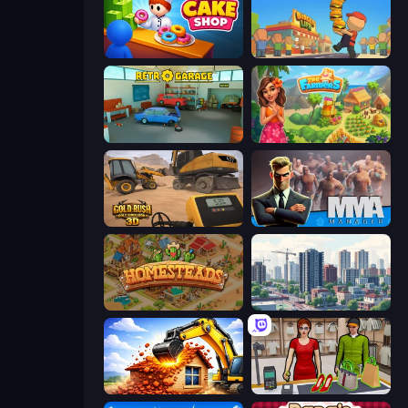
My Cake Shop
Burger Life
Retro Garage
The Farmers
Gold Rush: Gold Simulator 3D
MMA Manager 2
Homesteads: Dream Farm
SuperCity 3D
City Constructor
Shop Master 3D