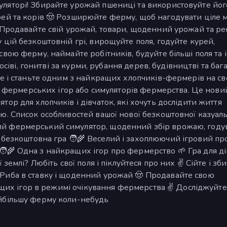
ляторі! Збирайте урожай пшениці та використовуйте йог
ей та корів 🤠 Розширюйте ферму, щоб нагодувати ціле м
 Продавайте свій урожай, товари, щоденний урожай та ре
цій безкоштовній грі, вирощуйте поля, годуйте курей,
вою ферму, наймайте робітників, будуйте більші поля та 
осіві, гонитві за курми, рубання дерев, будівництві та баг
е і станьте одним з найкращих хлопчиків-фермерів на св
их фермерських ігор або симуляторів фермерства. Це нови
ор для хлопчиків і дівчаток, які хочуть дослідити життя
ю. Список особливостей вашої нової безкоштовної казуал
іший фермерський симулятор, щоденний збір врожаю, году
% безкоштовна гра 🧑‍🌾 Веселий і захоплюючий ігровий пр
🧑‍🌾 Одна з найкращих ігор про фермерство 🌱 Гра для д
землі? Любіть свої поля і піклуйтеся про них ✌️ Сійте і зб
 Риба в ставку і щоденний урожай 🤠 Продавайте свою
ащих ігор в режимі очікування фермерства ✌️ Досліджуйте 
йбільшу ферму коли-небудь