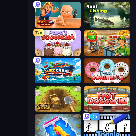
Mother Life Simulator: Prank
Real Fishing Simulator
Top
Papa's Scooperia
Supermarket Simulator: Desert
Suez Canal Training Simulator
Papa's Donuteria
Digging Simulator: Hole Craft
Papa's Hot Doggeria