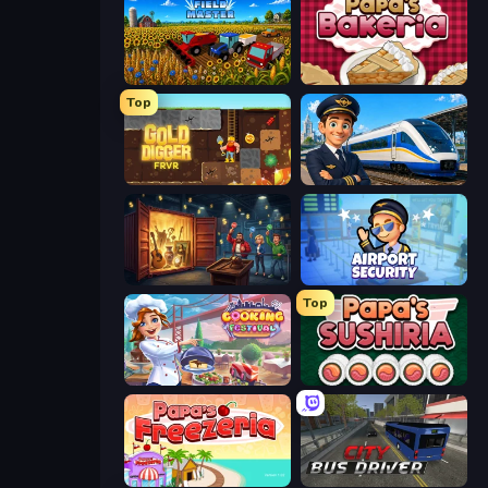
Field Master
Papa's Bakeria
Top
Gold Digger FRVR
Idle Train Empire Tycoon
Container Auction
Airport Security
Top
Cooking Festival
Papa's Sushiria
Papa's Freezeria
City Bus Driver