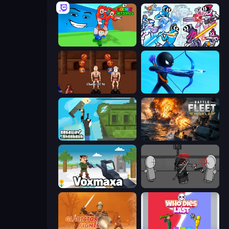
Escape Tsunami for Brainrots!
Space Wars Battleground
Swords and Sandals 2
Archers Random
Getaway Shootout
Battle Fleet World
Voxmaxa
Madness Project Nexus