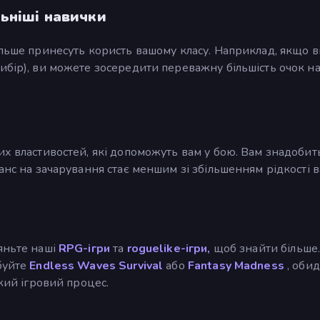
ьніші навички
ільше принесуть користь вашому класу. Наприклад, якщо в
ибір), ви можете зосередити переважну більшість очок н
их властивостей, які допоможуть вам у бою. Вам знадобит
анс на зачарування стає меншим зі збільшенням рідкості 
яньте наші
RPG-ігри
та
roguelike-ігри,
щоб знайти більше
буйте
Endless Waves Survival
або
Fantasy Madness
, обид
ожий ігровий процес.