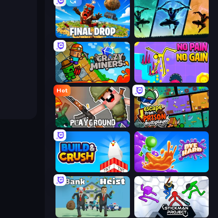
Final Drop
Shadow Ninja Revenge
Crazy Miners
No Pain No Gain - Ragdoll Sandbox
Hot
Playground
Escape From Prison Multiplayer
Build and Crush
Dye Hard
Bank Heist
Stickman Project