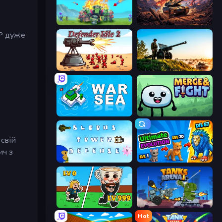
Endless Siege
Iron Legion
HP дуже
Defender Idle 2
Artillery Vs Tanks
War Sea
Merge & Fight
свій
ич з
Bloons Tower Defense 3
Ultimate Evolution
Brainrot Arena Online
Tanks Arena io: Craft & Combat
Hot