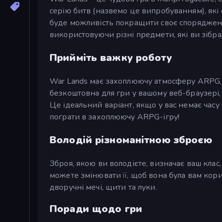
серію битв (назвемо це випробуванням), які
буде можливість покращити своє спорядження
використовуючи різні предмети, які ви зібр
Прийміть важку роботу
War Lands має захоплюючу атмосферу ARPG, яку
безкоштовна для гри у вашому веб-браузері,
Це ідеальний варіант, якщо у вас немає часу
пограти в захоплюючу ARPG-ігру!
Володій різноманітною зброєю
Зброя, якою ви володієте, визначає ваш клас,
можете змінювати її, щоб вона була вам кори
дворучні мечі, щити та луки.
Поради щодо гри