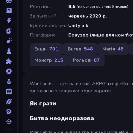
Рейтинг
9,6
(
на основі останніх 6 місяців
)
Звільнений
червень 2020 р.
Ігровий двигун
Unity 5.6
Платформа
Браузер (лише для комп'ю
Екшн
701
Битва
548
Магія
48
Монстр
215
Рольові
87
War Lands — це гра в стилі ARPG з roguelike
одночасно знищуючи орди ворогів.
Як грати
Битва неодноразова
War Lands – це чудова гра в жанрі roguelike, 