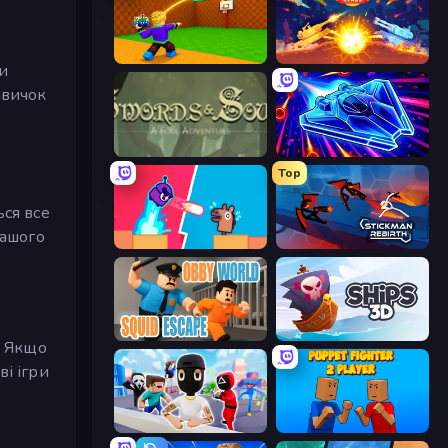
Throw a Lucky Block
Tank Stars
и
авичок
Swords & Souls
Stellar Swarm
Top
ься все
вашого
Boom Slingers ReBoom
Stickman Rebirth
Obby World: Squid Escape
Ships 3D
. Якщо
ві ігри
Mr. Dude: Online Multiverse Challenge
Puppet Fighter 2 Player