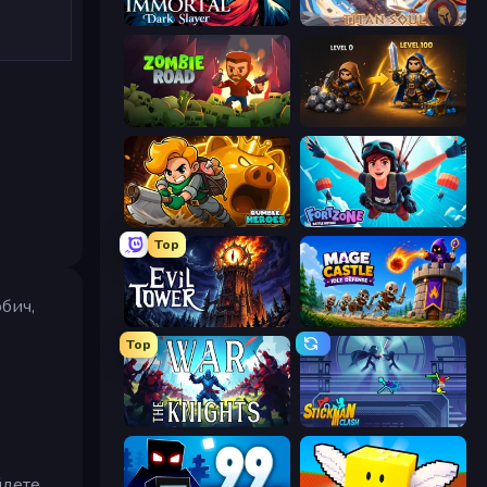
Immortal: Dark Slayer
Titan Soul: Action RPG
Zombie Road
Gothic Story RPG
Rumble Heroes
Fortzone Battle Royale
Top
обич,
Evil Tower
Mage Castle Idle Defense
Top
War the Knights
Stickman Clash
йдете