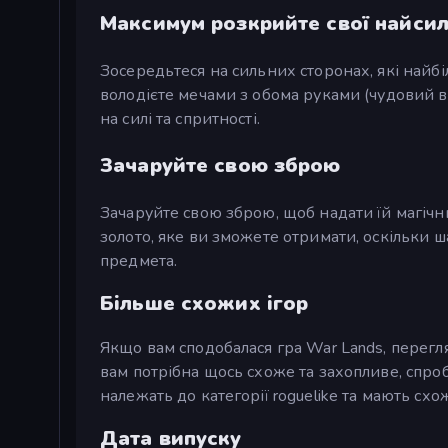
Максимум розкрийте свої найсил
Зосередьтеся на сильних сторонах, які найб
володієте мечами з обома руками (чудовий в
на силі та спритності.
Зачаруйте свою зброю
Зачаруйте свою зброю, щоб надати їй магічн
золото, яке ви зможете отримати, оскільки ш
предмета.
Більше схожих ігор
Якщо вам сподобалася гра War Lands, перегл
вам потрібна щось схоже та захопливе, спро
належать до категорії roguelike та мають сх
Дата випуску