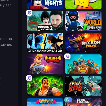
 у вас
99 Nights (Bloxd.io)
Lucky Brainrot Blocks Online
Prison Escape 2
World Z Defense - Zombie Defense
ле вона
удь-де.
Stickman Kombat 2D
Reckon Days
Autogun Heroes
Epic Empire: Tower Defense
и
,
Zombie Lab Escape
Tailed Demon Slayer