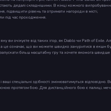
 стають дедалі складнішими. В кінці кожного випробування
, підвищити рівень та отримати нагороди в місті,
али під час проходження.
 ви очікуєте від таких ігор, як Diablo чи Path of Exile. А
 а це означає, що ви можете швидко зануритися в екшн б
 запускати більш масштабну гру та хочете якомога швидше
 і ваші спеціальні здібності змінюватимуться відповідно. В
сною протягом бою. Для дистанційного бою є палиці, мечі