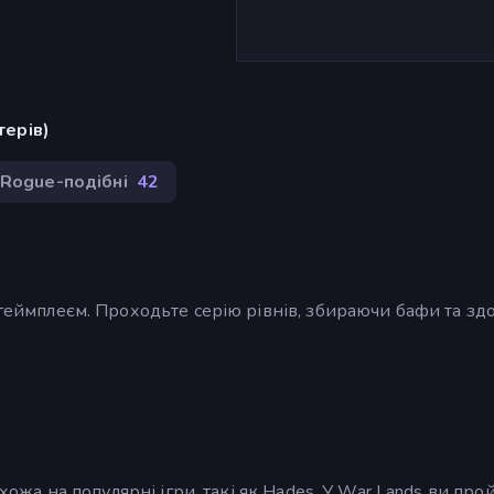
терів)
Rogue-подібні
42
-геймплеєм. Проходьте серію рівнів, збираючи бафи та зд
схожа на популярні ігри, такі як Hades. У War Lands ви про