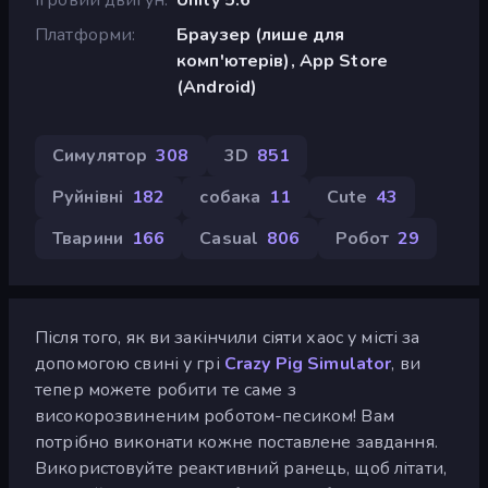
Платформи
Браузер (лише для
комп'ютерів), App Store
(Android)
Симулятор
308
3D
851
Руйнівні
182
собака
11
Cute
43
Тварини
166
Casual
806
Робот
29
Після того, як ви закінчили сіяти хаос у місті за
допомогою свині у грі
Crazy Pig Simulator
, ви
тепер можете робити те саме з
високорозвиненим роботом-песиком! Вам
потрібно виконати кожне поставлене завдання.
Використовуйте реактивний ранець, щоб літати,