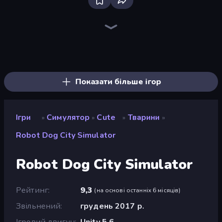
Bloxd.io
Ragdoll Archers
EvoWars.io
Veck.io
Piece of Cake: Merge and Bake
Racing Limits
Traffic Rider
Mahjongg Solitaire
Screw Out: Bolts and Nuts
Words of Wonders
Piles of Mahjong
Designville: Merge & Design
Miniblox
Stickman Clash
Space Waves
SkillWarz
Fortzone Battle Royale
Arrow Escape
Показати більше ігор
Ігри
Симулятор
Cute
Тварини
»
»
»
»
Robot Dog City Simulator
Robot Dog City Simulator
Рейтинг
9,3
(
на основі останніх 6 місяців
)
Звільнений
грудень 2017 р.
Ігровий двигун
Unity 5.6