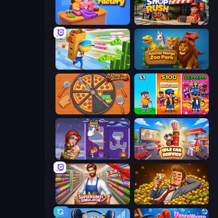
Fashion Factory
Shop Rush 3D
Supermarket Empire
Animal Merge Zoo Park
Ring Restaurant
Music Band
Home Pin 2
Idle Car Service: Tycoon
Supermarket Simulator: Store Manager
Idle Billionaire Tycoon