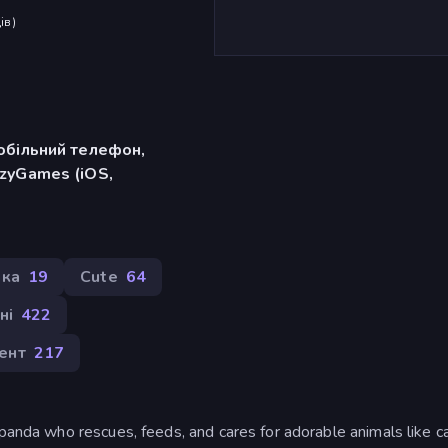
ів
)
обільний телефон,
zyGames (iOS,
ака
19
Cute
64
ні
422
ент
217
 panda who rescues, feeds, and cares for adorable animals like ca