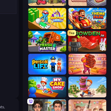
Capy Cafe
Cat Snack Bar
Doctor Hero
My Perfect Theme Park
Top
Trash Master
Grow A Garden | Growden.io
Prison Life
Candy Packing Store
My Cake Shop
Donut Place
ts,