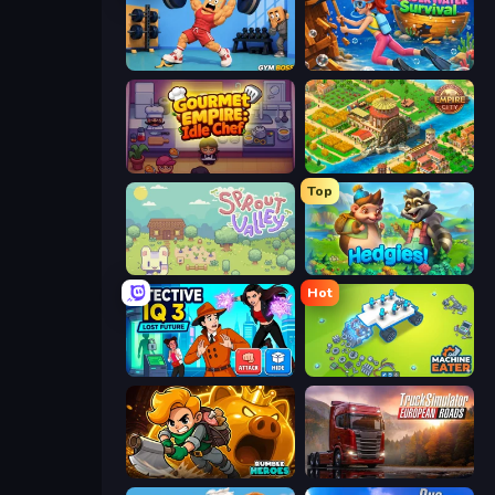
Gym Boss
Underwater Survival
Gourmet Empire: Idle Chef
Empire City
Top
Sprout Valley
Hedgies
Hot
Detective IQ 3
Machine Eater
Rumble Heroes
Truck Simulator: European Roads