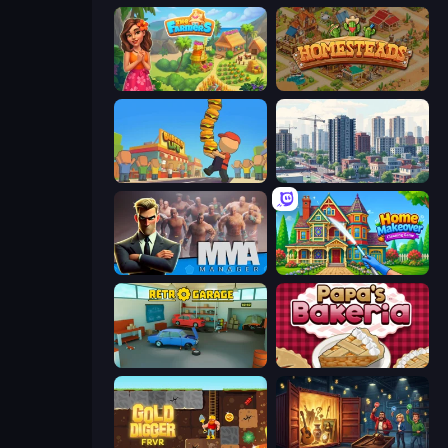
The Farmers
Homesteads: Dream Farm
Burger Life
SuperCity 3D
MMA Manager 2
Home Makeover Cleaning Game
Retro Garage
Papa's Bakeria