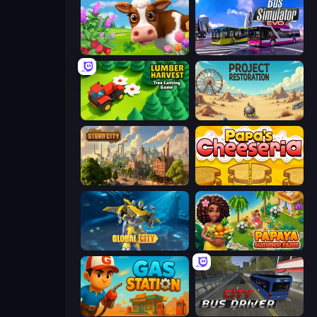
Country Life Meadows
Bus Simulator: EVO
Lumber Harvest: Tree Cutting Game
Project Restoration
Steam City
Papa's Cheeseria
Global City
Papaya Summer Farm
Gas Station
City Bus Driver