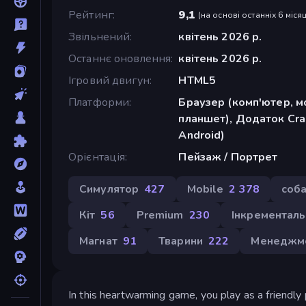
Рейтинг
9,1
(
на основі останніх 6 місяц
Звільнений
квітень 2026 р.
Останнє оновлення
квітень 2026 р.
Ігровий двигун
HTML5
Платформи
Браузер (комп'ютер, м
планшет), Додаток Cra
Android)
Орієнтація
Пейзаж / Портрет
Симулятор
427
Mobile
2 378
соб
Кіт
56
Premium
230
Інкременталь
Магнат
91
Тварини
222
Менеджм
In this heartwarming game, you play as a friendly