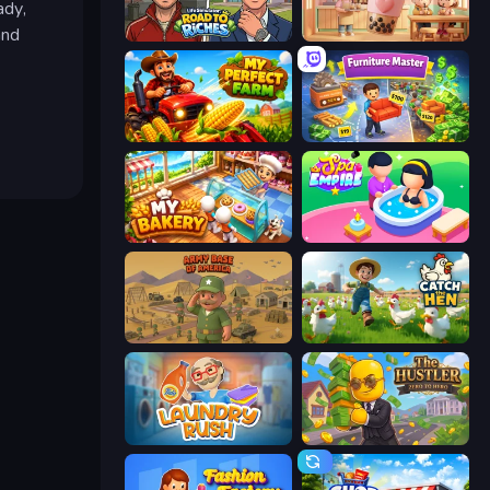
ady,
and
Life Simulator: Road to Riches
Boba Shop
My Perfect Farm
Furniture Master: Idle Tycoon
My bakery
Spa Empire
Army Base Of America
Catch the Hen
Laundry Rush
The Hustler