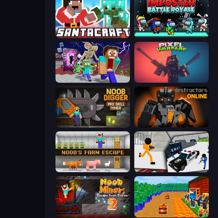
SantaCraft
Imposter Battle Royale
Monster School Herobrine Siren Head
Pixel Warfare
Noob Digger: Pro Drill Miner
Destructors Online
Noob's Farm Escape
Stickman Prison: Counter Assault
Noob Miner 2: Escape From Prison
Noob Tower Defense