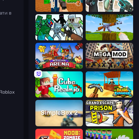
Trap Craft 2
Skibidi Toilets: Infection
ати в
Mine Shooter: Save Your World
Mine Shooter 3D
Medieval Arena
MegamodGames
Roblox
CubeRealm.io
Island Expander
SimpleBox 2
Grand Escape: Prison