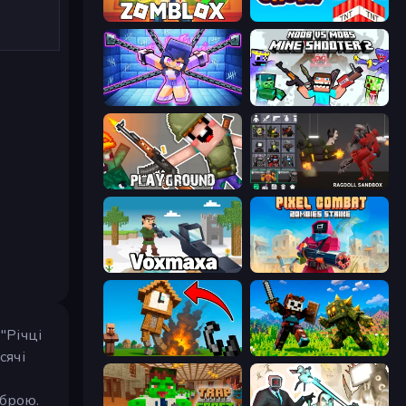
Zomblox
Build and Crush
Mini Mine
Mine Shooter 2: Noob vs Mobs
Playground
Last Play: Ragdoll Sandbox
Voxmaxa
Pixel Combat: Zombies Strike
"Річці
Noob Fuse
CraftSlayer: Apocalypse
сячі
зброю.