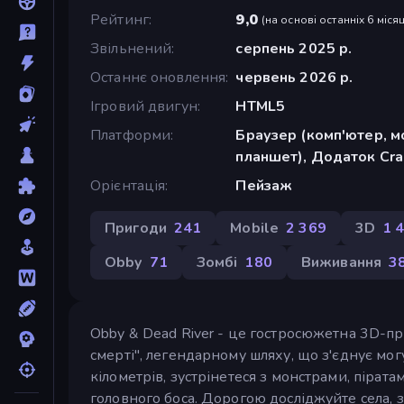
Рейтинг
9,0
(
на основі останніх 6 місяц
Звільнений
серпень 2025 р.
Останнє оновлення
червень 2026 р.
Ігровий двигун
HTML5
Платформи
Браузер (комп'ютер, м
планшет), Додаток Cra
Орієнтація
Пейзаж
Пригоди
241
Mobile
2 369
3D
1 
Obby
71
Зомбі
180
Виживання
3
Obby & Dead River - це гостросюжетна 3D-при
смерті", легендарному шляху, що з'єднує мог
кілометрів, зустрінетеся з монстрами, пірата
головного боса. Дорогою досліджуйте села, 