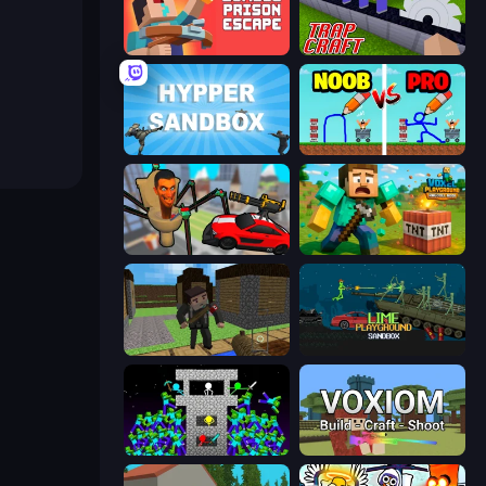
Noob: Zombie Prison Escape
Trap Craft
Hypper Sandbox
DOP Noob: Draw to Save
Cars vs Skibidi Toilet
Voxel Playground: Ragdoll Noob
Block Pixel Gun Apocalypse 3
Lime Playground Sandbox
Stick Epic Fighter
Voxiom.io