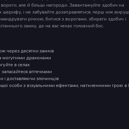
 вороги, але й більші нагороди. Завантажуйте здобич на
х шерифу, і не забувайте дозаправлятися, перш ніж вируш
 мандрувати річкою, битися з ворогами, збирати здобич і
таннього замку, де на вас чекає головний бос.
рож через десятки замків
та могутніми драконами
ргуйте в селах
 запасайтеся аптечками
и і доставляючи злочинців
ршої особи з візуальними ефектами, натхненними грою в 