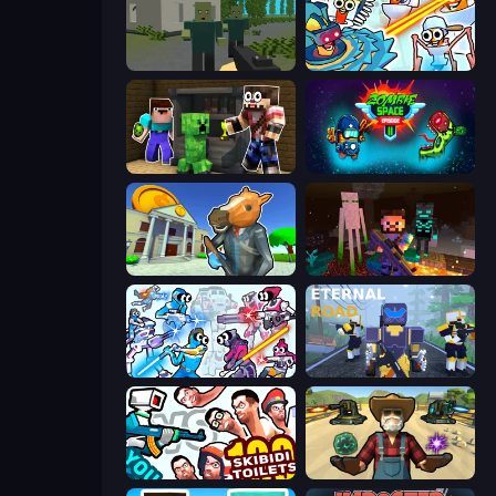
ShooterZ
Toilets Worms Shooter
Noob Trolls Pro
Zombie Space Episode 2
Bank Robbery 3
ZombieCraft
Space Wars Battleground
Eternal Road
You vs 100 Skibidi Toilets
Guns and Magic