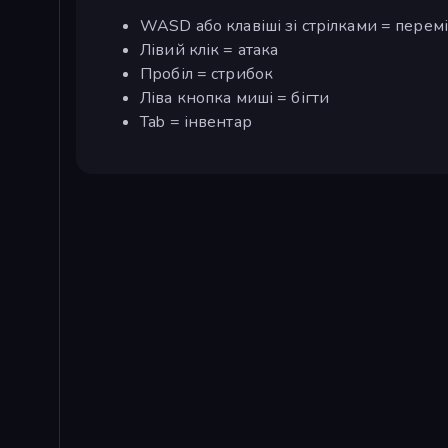
WASD або клавіші зі стрілками = пере
Лівий клік = атака
Пробіл = стрибок
Ліва кнопка миші = бігти
Tab = інвентар