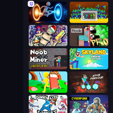
Portal Escape
Stick Fighter vs Zombies
Cyberpunk: Corporation
Noob vs Pro: Challenge
Noob Miner: Escape From Prison
Skyland Survive With Noob!
Bed Wars
Noob Parkour 3D