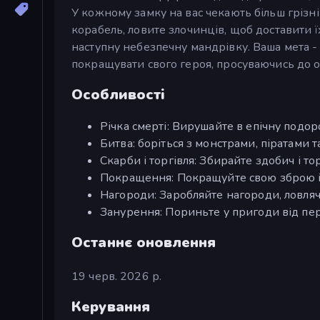
У кожному замку на вас чекають більш грізні
корабель, ловите злочинців, щоб доставити ї
наступну небезпечну мандрівку. Ваша мета -
покращувати свого героя, просуваючись до ос
Особливості
Річка смерті: Вирушайте в епічну подо
Битва: боріться з монстрами, піратами 
Скарби і торгівля: Збирайте здобич і то
Покращення: Покращуйте свою зброю і
Нагороди: Заробляйте нагороди, ловляч
Занурення: Пориньте у пригоди від пе
Останнє оновлення
19 черв. 2026 р.
Керування