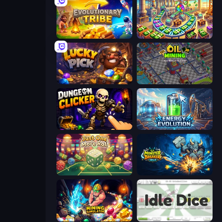
Evolutionary Tribe
Money Factory: Tycoon Idle Game
Lucky Pick
Oil Mining 3D: Petrol Factory
Dungeon Clicker
Energy Evolution
Just One More Roll
Monster Breaker Idle
Mining Simulator
Idle Dice