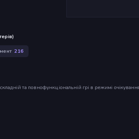
терів)
мент
216
 складній та повнофункціональній грі в режимі очікування