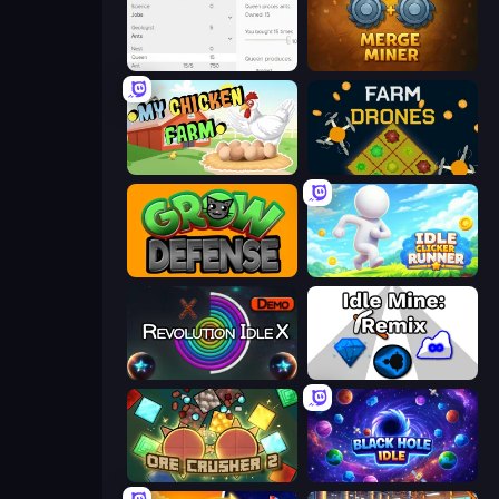
Idle Ants
Merge Miner
My Chicken Farm
Farm Drones
Grow Defense
Idle Clicker Runner
Revolution Idle X
Idle Mine: Remix
OreCrusher 2
Black Hole Idle