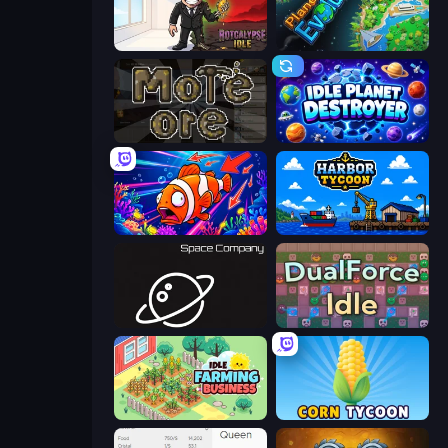
Rotcalypse: Idle Incremental
Planet Evolution: Idle Clicker
More Ore
Idle Planet Destroyer
Fish Catch Idle
Harbor Tycoon
Space Company
DualForce Idle
Idle Farming Business
Corn Tycoon