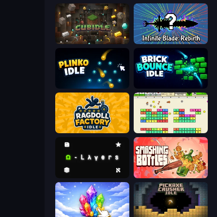
Cubidle
Infinite Blade: Rebirth
Plinko Idle
Brick Bounce Idle
Ragdoll Factory Idle
Idle Breakout
Omega Layers
Smashing Bottles