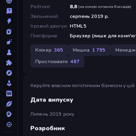
Рейтинг
8,8
(
на основі останніх 6 місяців
)
Звільнений
серпень 2019 р.
Ігровий двигун
HTML5
Платформа
Браузер (лише для комп'ю
Клікер
365
Мишка
1 795
Менедж
Простоювати
487
Керуйте власним логістичним бізнесом у цій
Дата випуску
Липень 2019 року
Розробник