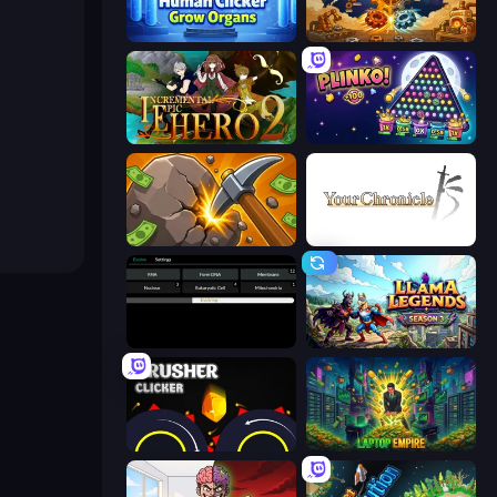
Human Clicker: Grow Organs
Gear Factory
Incremental Epic Hero 2
PLINKO!
Mine Clicker
Your Chronicle
Evolve
Llama Legends
Crusher Clicker
Laptop Empire