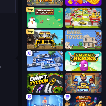
Leek Factory Tycoon
Farm Ring Idle
Top
The MachinEGG
Idle Inventor
Top
Mr. Mine
Babel Tower
.
Conveyor Idle
Clicker Heroes
Drift Tycoon
Idle Mining Empire