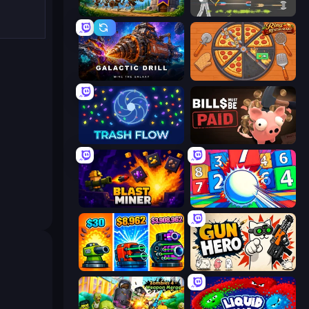
Mage Castle Idle Defense
Ragdoll Archers
Galactic Drill
Ring Restaurant
Trash Flow
Bills Must Be Paid
Blast Miner
Entropy
Pumpkin Defense: Merge Cannon
Gun Hero: Cat Survival