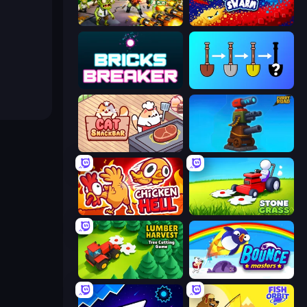
Zombies 4 Weapon Merge
Liquid Swarm
Bricks Breaker
Merge Tools - Merge and Dig
Cat Snack Bar
Furry Road
Chicken Hell
Stone Grass: Mowing Simulator
Lumber Harvest: Tree Cutting Game
Bouncemasters