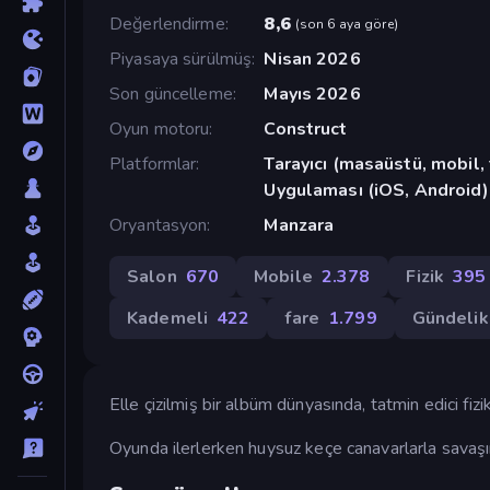
Değerlendirme
8,6
(
son 6 aya göre
)
Piyasaya sürülmüş
Nisan 2026
Son güncelleme
Mayıs 2026
Oyun motoru
Construct
Platformlar
Tarayıcı (masaüstü, mobil
Uygulaması (iOS, Android)
Oryantasyon
Manzara
Salon
670
Mobile
2.378
Fizik
395
Kademeli
422
fare
1.799
Gündelik
Elle çizilmiş bir albüm dünyasında, tatmin edici fizi
Oyunda ilerlerken huysuz keçe canavarlarla savaşın 