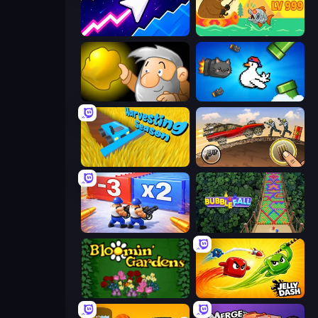
Space Waves
Fish Orbit
Gold Miner
Honk
Harvesting Season
Earn to Die: Zombie Ride
Battle Brigade
Bubble Fall
Blooming Gardens
Jelly Dash