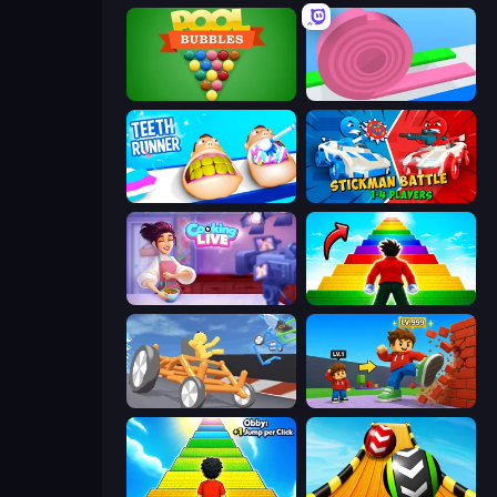
Pool Bubbles
Layers Roll
Teeth Runner
Stickman battle 1-4 Players
Cooking Live
Obby Highest Jump Ever
Draw Crash Race
Obby: +1 Click Wall Breaker