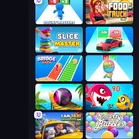
Count Masters: Stickman Games
Food Truck Chef™: A Fun Cooking Game
Slice Master
Upgrade the Supercar 3D
Bridge Race
Man Runner 2048
Rolling Balls Sea Race
Fish Eat Getting Big
I Am Taxi Prankster Sim
Smarty Bubbles