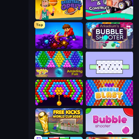
Basketball Orbit
Merge & Construct
Top
Obby: Dig Down
Arkadium's Bubble Shooter
Bubble Pop Legend
World's Hardest Game
Bubble Story
Bubble Blast
Free Kicks World Cup 2026
Bubble Shooter