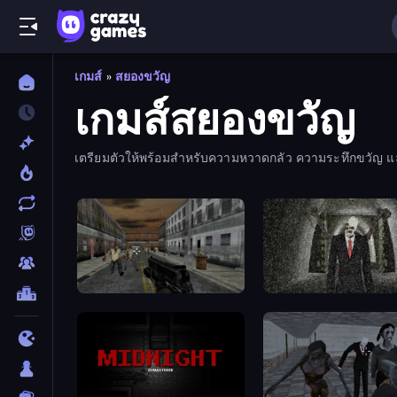
เกมส์
»
สยองขวัญ
เกมส์สยองขวัญ
เตรียมตัวให้พร้อมสำหรับความหวาดกลัว ความระทึกขวัญ 
ได้โดยใช้ตัวกรองเพื่อค้นหา
Silent Insanity Psychological Trauma