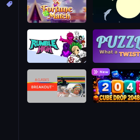
Fortune Match
Dolphin Olympics
Rumble High
Puzzle: What a Twist!
New
Atari Breakout
Cube Drop 2048 3D