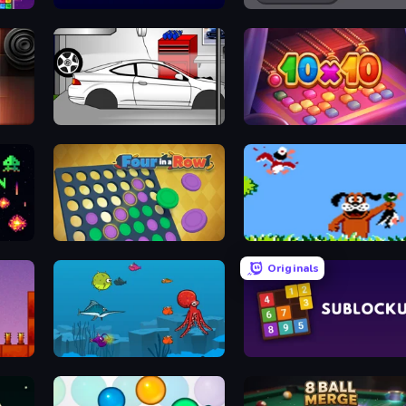
Frogger
Break it - Brick Breaker
Drag Racer V2
10x10! Arabian Nights
Four in a Row
Duck Hunt
Originals
Fish Eat Fishes
Sublocku