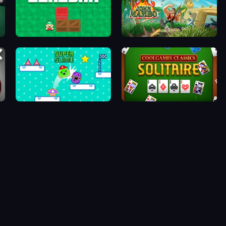
Sokoban
John Mambo
Super Slime
Classic Solitaire