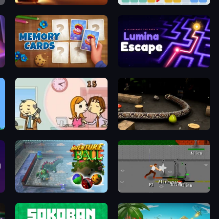
Chess Nations
Block Puzzle Plus
Memory Cards
Lumina Escape
Office Kissing (Japanese)
Snake 3D
Adventure Ball
Royal City Clashers 3