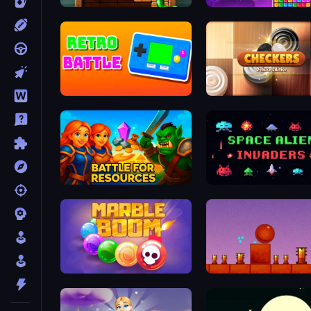
Pipe Puzzle
Pop Jewels
Retro Battle
Checkers Deluxe Edition
Battle for Resources
Space Alien Invaders
Marble Boom
Bounce Return