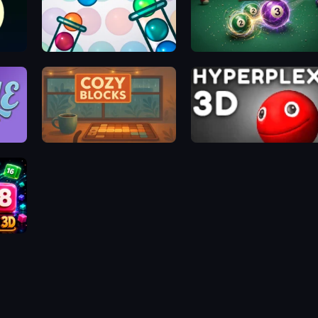
Bubble Sorting
8 Ball Merge
Cozy Blocks
Hyperplex 3D