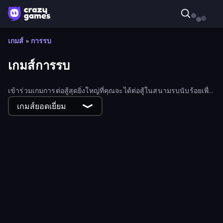
เกมส์
»
การรบ
เกมส์การรบ
เข้าร่วมเกมการต่อสู้สุดยิ่งใหญ่ที่คุณจะได้ต่อสู้ในสนามรบนับร้อยเพื่อ
ต่อสู้กับเหล่ามอนสเตอร์ รถถัง และอื่นๆ อีกมากมาย!
เกมส์ยอดเยี่ยม
Fall of the King
Snake Clash.io
Dark Stones: Card Battle RPG
Obby: Pull a Sword
Blade Merge
Endless Waves Survival
War of Mine
Giant Rush!
World Conqueror
Obby Cards: The Legend Hunt
Tanks Arena io: Craft & Combat
Merge Master Tanks: Tank Wars
Knockout!
Summoner Master
Funny Battle Simulator 2
TankCraft 2
Jacksmith
Mega Hole Attack
Carnage Battle Arena
Dinosaurs Merge Master
Mr. Throw
12 MiniBattles
Battle Island
Merge Battle Tactics
Stickman Fighting: Super War
Monster Box
Epic Army Clash
CarBall.io
Merge Battle Car
CubeCraft: Merge & Battle
Looping Monsters
GoKarts.io
Army Base Of America
Idle Saga
1941 Frozen Front
WarCall.io