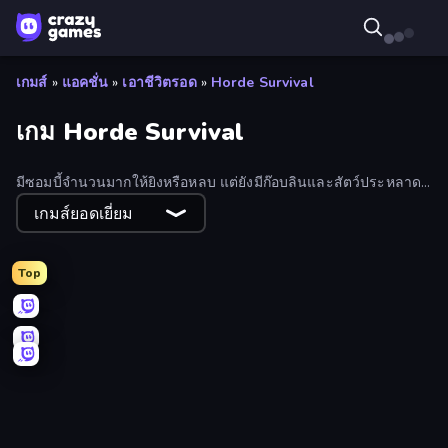
เกมส์
»
แอคชั่น
»
เอาชีวิตรอด
»
Horde Survival
เกม Horde Survival
มีซอมบี้จำนวนมากให้ยิงหรือหลบ แต่ยังมีก๊อบลินและสัตว์ประหลาด
ชนิดอื่นๆ มากมายที่อาศัยอยู่ในเกมเอาชีวิตรอดจากฝูงซอมบี้ของเรา:
เกมส์ยอดเยี่ยม
ระวังตัวและสนุกไปกับมัน!
Top
BloomGuard
Endless Waves Survival
Salvage Corps
Swarm Survivor
Knight Survival
Shadow Survivors
Blocky: Dead Waves
Bulletstorm
Nightfall Survivors
Shape Shooter 3
Steal Brainrot Survivors
ZombieStrike
Tiny Ranger
Eternal Siege
Hyperspace: Quantum Fracture
Chair Force Buzz
Jackal Zombie Survival
Necrofort
Survival Ops
Horde Crusher
Splotcho
Grimdark Survivors
Bad Egg
Draw Defense
Bonk Survivor: Roguelike
Shape Crusher
HordeLoop
Fantasy Madness
World Survivors
Wizard.io