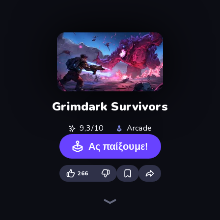
Grimdark Survivors
9,3/10
Arcade
Ας παίξουμε!
266