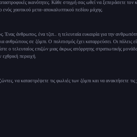
αταστροφικές ικανότητες. Κάθε στιγμή σας ωθεί να ξεπεράσετε τον κ
γχο ενός χαοτικού μετα-αποκαλυπτικού πεδίου μάχης.
ς. Ένας άνθρωπος, ένα τζιπ... η τελευταία ευκαιρία για την ανθρωπότ
α ανθρώπους σε ζόμπι. Ο πολιτισμός έχει καταρρεύσει. Οι πόλεις εί
ίστε ο τελευταίος επιζών μιας άκρως απόρρητης στρατιωτικής μονάδα
 εχθρική περιοχή.
ώντες, να καταστρέψετε τις φωλιές των ζόμπι και να ανακτήσετε τις