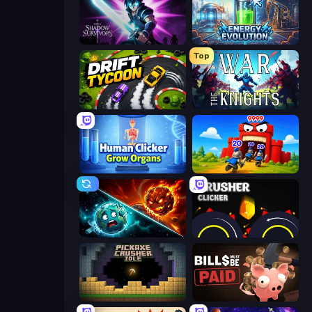
Shadow Survivors
Energy Evolution
Top
Drift Tycoon
War the Knights
Human Clicker: Grow Organs
TimeWarriors
PlanetCrush 2
Crusher Clicker
Pickaxe Crusher Idle
Bills Must Be Paid