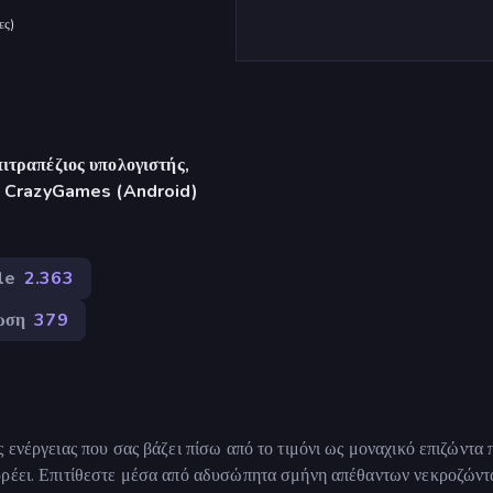
ες
)
ιτραπέζιος υπολογιστής,
γή CrazyGames (Android)
le
2.363
ωση
379
 ενέργειας που σας βάζει πίσω από το τιμόνι ως μοναχικό επιζώντα 
ρρέει. Επιτίθεστε μέσα από αδυσώπητα σμήνη απέθαντων νεκροζώντ