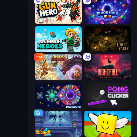
Gun Hero: Cat Survival
Black Hole Idle
Rumble Heroes
Cruel Fable
Hot
Heroes Assemble
Nightfall Survivors
BladeOrbit.io
Pong Clicker
Stickman Clash
Lucky Brainrot Blocks Online