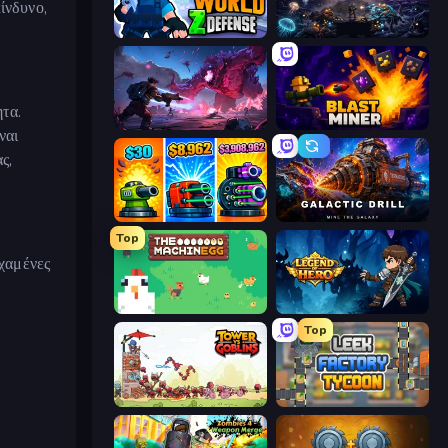
ίνδυνο,
World Z Defense - Zombie Defense
The Last Lighthouse
ητα.
Grimdark Survivors
Blast Miner
ναι
ς,
Pumpkin Defense: Merge Cannon
Galactic Drill
Top
 χαμένες
The MachinEGG
Legend of Hero
Top
Tower vs Goblins
Leek Factory Tycoon