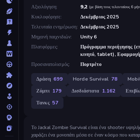
Αξιολόγηση
9,2
(
με βάση τους τελευταίους 6 μήν
Κυκλοφόρησε
Δεκέμβριος 2025
Τελευταία ενημέρωση
Δεκέμβριος 2025
Μηχανή παιχνιδιών
Unity 6
Πλατφόρμες
Πρόγραμμα περιήγησης (επ
κινητό, tablet), Εφαρμο
Προσανατολισμός
Πορτρέτο
Δράση
699
Horde Survival
78
Mobi
Ζόμπι
179
Δισδιάστατα
1.162
Επιβί
Τανκς
57
Το Jackal Zombie Survival είναι ένα shooter υψηλής
χαράζει ένα μονοπάτι μέσα σε έναν κόσμο που κατα