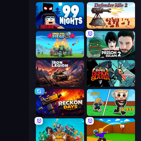
99 Nights (Bloxd.io)
Defender Idle 2
Endless Siege
Prison Escape 2
Iron Legion
Tailed Demon Slayer
Reckon Days
Brainrot Arena Online