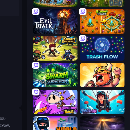
Mage Castle Idle Defense
Tiny Ranger
Evil Tower
BloomGuard
Knight Survival
Trash Flow
Swarm Survivor
World Survivors
Dungeons and Bags
Fortzone Battle Royale
που
ανων,