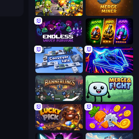
Zombies 4 Weapon Merge
Merge Miner
Endless Waves Survival
Merge Survival
Conveyor Idle
Stellar Swarm
Bannerlings
Merge & Fight
Lucky Pick
Farm Ring Idle