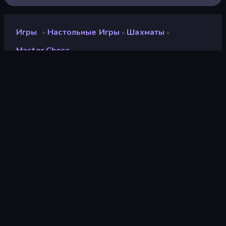
Игры
Настольные Игры
Шахматы
»
»
»
Master Chess
Master Chess
Рейтинг
8,4
(
за последние 6 месяцев
)
Выпущено
май 2018 г.
Игровой движок
HTML5
Платформы
Браузер (настольный
компьютер, мобильное
устройство, планшет),
Приложение CrazyGames
(iOS, Android)
Ориентация
Портрет