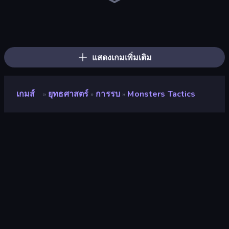
Monster Box
Summoner Master
Monster Adventure
Tower Swap
Monster World: Fight Arena
Ninja Hands 2
Robo Runner
Haunted Heroes
Magic Hands
Merge Run
Animal DNA Run
Mecha Run
Ninja Escape
Balloon Clash
Mobile Run
Monster Battle
Mind Controller
Portal Escape
แสดงเกมเพิ่มเติม
เกมส์
ยุทธศาสตร์
การรบ
Monsters Tactics
»
»
»
Monsters Tactics
นักพัฒนา
Yso Corp
คะแนน
9.6
(
อ้างอิงจากข้อมูล 6 เดือนที่ผ่านมา
)
ปล่อยแล้ว
ตุลาคม 2565
อัพเดทล่าสุด
ตุลาคม 2565
เอ็นจิ้นเกม
Unity 2020