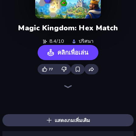
Magic Kingdom: Hex Match
8.4/10
ปริศนา
คลิกเพื่อเล่น
77
Piles of Mahjong
Screw Out: Bolts and Nuts
Skydom
Piece of Cake: Merge and Bake
Arrow Escape
Yarn Fever! Unravel Puzzle
Goods Triple Match 3D
Skydom: Reforged
Mahjongg Solitaire
Pixel Blast
Hexa Sort
Candy Riddles
Car OUT! Jam Parking Puzzle
Sushi Puzzle
Color Water Sort 3D
Tap Away Story
Match Arena
Mahjong Puzzle: Tile Match
แสดงเกมเพิ่มเติม