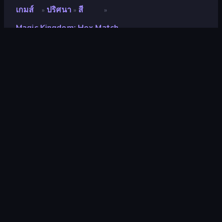
เกมส์
ปริศนา
สี
»
»
»
Magic Kingdom: Hex Match
Magic Kingdom: Hex
Match
นักพัฒนา
Tip-Top Studio
คะแนน
8.4
(
อ้างอิงจากข้อมูล 6 เดือนที่ผ่านมา
)
ปล่อยแล้ว
พฤษภาคม 2567
อัพเดทล่าสุด
พฤษภาคม 2569
เอ็นจิ้นเกม
Unity 2022
แพลตฟอร์ม
เบราว์เซอร์ (เดสก์ท็อป มือถือ แท็บเล็ต),
แอป CrazyGames (Android)
ปฐมนิเทศ
ภาพเหมือน