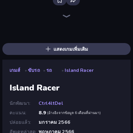
Hustle & Drift in ZIL
Real Car Driving
Racing Limits
Deadly Rally
Obby: Car Crash Sandbox
Parking Space
Ramp Car VS Police: CHASE
Stickman Skate: 360 Epic City
OK Parking
Time to Park
Deadly Descent
BMG: Ragdoll Playground
Desert Rally
Drive Taxi
Traffic Rider
Tiny Cars
Case Simulator: Cars
Perfect Drive
แสดงเกมเพิ่มเติม
เกมส์
ขับรถ
รถ
Island Racer
»
»
»
Island Racer
นักพัฒนา
Ctrl4ltDel
คะแนน
8.9
(
อ้างอิงจากข้อมูล 6 เดือนที่ผ่านมา
)
ปล่อยแล้ว
มกราคม 2566
อัพเดทล่าสุด
พฤษภาคม 2566