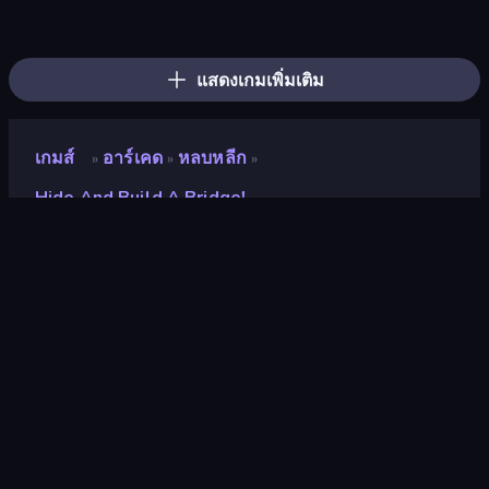
Obby: Hide and Seek, Battle Royale
Obby: Mini-Games
Survive the Disasters: Obby
Obby: Crazy Cart
The Lava Tsunami
Robby: Many Games
Escape Evil Granny!
Obby Party Multiplayer
Obby: Parkour with Ragdoll
Jump Guys
Mr. Dude: Online Multiverse Challenge
Mega Parkour: Obby Escape Run
Jailbreak: Hide or Attack!
Horror Room: Scary Hotel Tycoon
Obby: Ride Carts
Prison Escape.io
Obby Parkour Race: Multiplayer
Brainrot Mega Parkour
แสดงเกมเพิ่มเติม
เกมส์
อาร์เคด
หลบหลีก
»
»
»
Hide And Build A Bridge!
Hide and Build a Bridge!
นักพัฒนา
Endless Games Path
คะแนน
8.6
(
อ้างอิงจากข้อมูล 6 เดือนที่ผ่านมา
)
ปล่อยแล้ว
สิงหาคม 2567
เอ็นจิ้นเกม
HTML5
แพลตฟอร์ม
เบราว์เซอร์ (เดสก์ท็อป มือถือ แท็บเล็ต),
แอป CrazyGames (iOS, Android), App