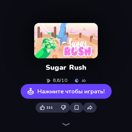
Sugar Rush
8,8/10
.io
Нажмите чтобы играть!
311