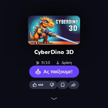
CyberDino 3D
9/10
Δράση
Ας παίξουμε!
609