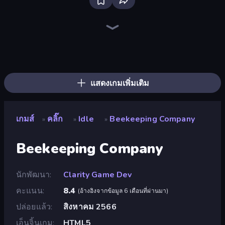
Bloxd.io
Ragdoll Archers
EvoWars.io
Veck.io
Piece of Cake: Merge and Bake
Racing Limits
Traffic Rider
Mahjongg Solitaire
Screw Out: Bolts and Nuts
Words of Wonders
Piles of Mahjong
Designville: Merge & Design
Miniblox
Space Waves
Stickman Clash
SkillWarz
Fortzone Battle Royale
Arrow Escape
แสดงเกมเพิ่มเติม
เกมส์
คลิ๊ก
Idle
Beekeeping Company
»
»
»
Beekeeping Company
นักพัฒนา
Clarity Game Dev
คะแนน
8.4
(
อ้างอิงจากข้อมูล 6 เดือนที่ผ่านมา
)
ปล่อยแล้ว
สิงหาคม 2566
เอ็นจิ้นเกม
HTML5