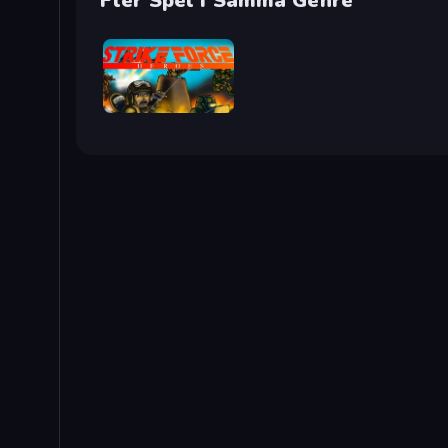
Fler Spel I Samma Genre
Strike Force Heroes