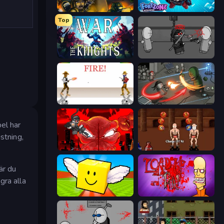
Strike Force Heroes
Fortzone Battle Royale
Top
War the Knights
Madness Project Nexus
Gunblood
Madness Online
el har
stning,
Madness Accelerant
Swords and Sandals 2
är du
gra alla
Lucky Brainrot Blocks Online
Load Up and Kill