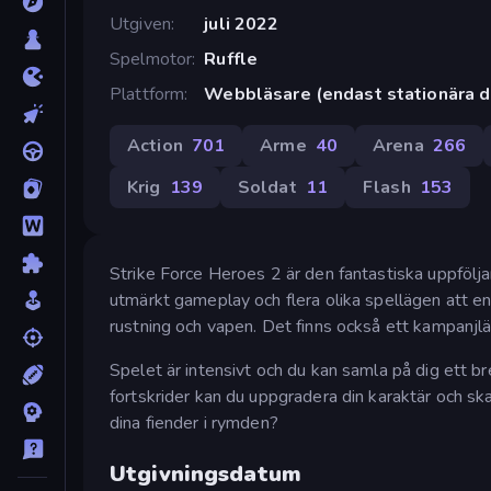
Utgiven
juli 2022
Spelmotor
Ruffle
Plattform
Webbläsare (endast stationära d
Action
701
Arme
40
Arena
266
Krig
139
Soldat
11
Flash
153
Strike Force Heroes 2 är den fantastiska uppföljar
utmärkt gameplay och flera olika spellägen att en
rustning och vapen. Det finns också ett kampanjlä
Spelet är intensivt och du kan samla på dig ett b
fortskrider kan du uppgradera din karaktär och sk
dina fiender i rymden?
Utgivningsdatum