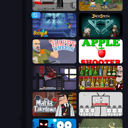
Madness Deathwish
Hobo
Stickman Clash
Jacksmith
Happy Wheels
Apple Shooter
The Visitor
Bartender The Right Mix
Mafia Takedown
We Become What We Behold