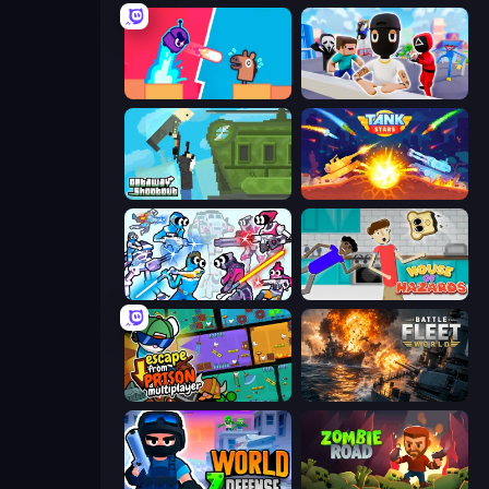
Boom Slingers ReBoom
Mr. Dude: Online Multiverse Challenge
Getaway Shootout
Tank Stars
Space Wars Battleground
House of Hazards
Escape From Prison Multiplayer
Battle Fleet World