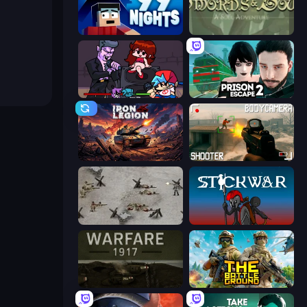
99 Nights (Bloxd.io)
Swords & Souls
Friday Night Funkin'
Prison Escape 2
Iron Legion
BodyCamera Shooter
Warfare 1944
Stick War
Warfare 1917
The Battleground