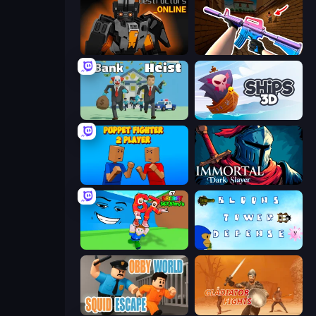
Destructors Online
KS Z
Bank Heist
Ships 3D
Puppet Fighter 2 Player
Immortal: Dark Slayer
Escape Tsunami for Brainrots!
Bloons Tower Defense 3
Obby World: Squid Escape
Gladiator Fights