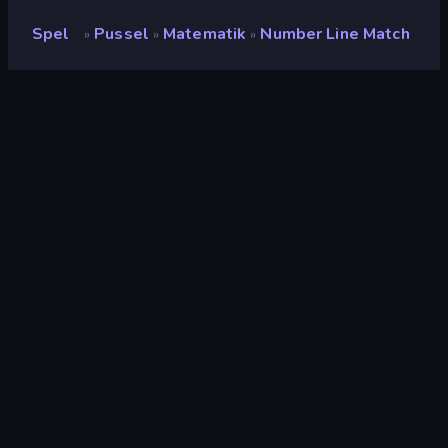
Spel
Pussel
Matematik
Number Line Match
»
»
»
Number Line Match
Utvecklare
Synk
Betyg
8.5
(
baserat på de senaste 6 månaderna
)
Utgiven
januari 2024
Spelmotor
HTML5
Plattformar
Webbläsare (stationär dator, mobil,
surfplatta), CrazyGames-appen (iOS,
Android)
Inriktning
Porträtt
Pussel
563
Connect
63