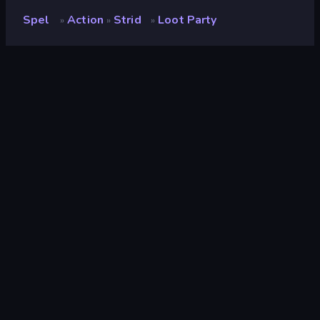
Spel
Action
Strid
Loot Party
»
»
»
Loot Party
Utvecklare
WorldNMore
Betyg
(
baserat på de senaste 6
8.6
månaderna
)
Utgiven
juni 2023
Senast uppdaterad
juni 2023
Spelmotor
Unity 2021
Plattformar
Webbläsare (stationär dator,
mobil, surfplatta),
CrazyGames-appen (Android),
App Store (iOS, Android)
Inriktning
Porträtt