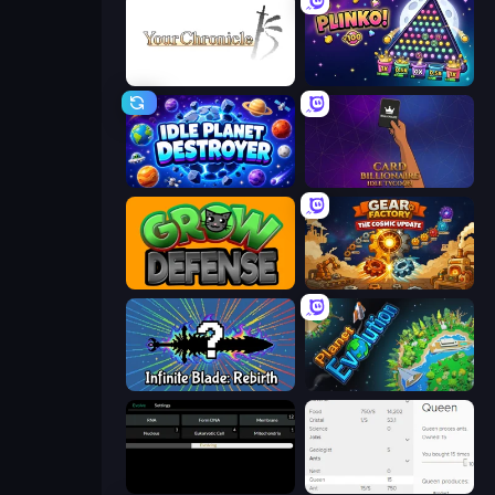
Your Chronicle
PLINKO!
Idle Planet Destroyer
Card Billionaire: Idle Tycoon
Grow Defense
Gear Factory
Infinite Blade: Rebirth
Planet Evolution: Idle Clicker
Evolve
Idle Ants