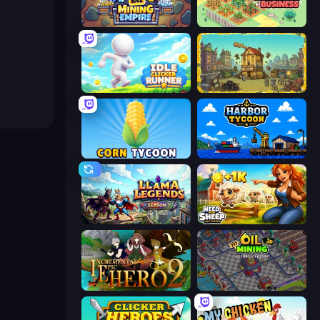
Idle Mining Empire
Idle Farming Business
Idle Clicker Runner
The Garbaggio Hotel
Corn Tycoon
Harbor Tycoon
Llama Legends
Need for Sheep: Idle Clicker
Incremental Epic Hero 2
Oil Mining 3D: Petrol Factory