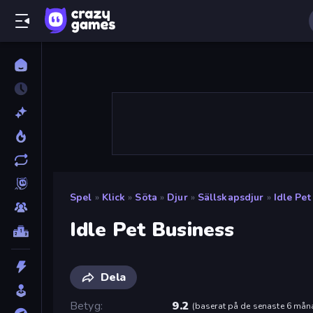
Spel
»
Klick
»
Söta
»
Djur
»
Sällskapsdjur
»
Idle Pet
Idle Pet Business
Dela
Betyg
9.2
(
baserat på de senaste 6 mån