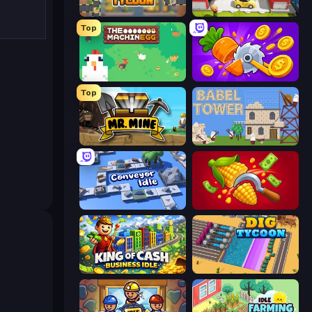
Leek Factory Tycoon
Idle Inventor
Top
The MachinEGG
Farm Ring Idle
Top
Mr. Mine
Babel Tower
Conveyor Idle
Farm-51: Secret Harvest
King of Cash Business Idle
Dig Tycoon