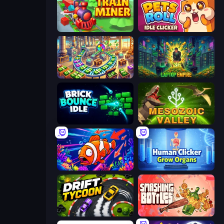
Train Miner
Pets Roll: Idle Clicker
Money Factory: Tycoon Idle Game
Laptop Empire
Brick Bounce Idle
Cell to Singularity: Mesozoic Valley
Fish Catch Idle
Human Clicker: Grow Organs
Drift Tycoon
Smashing Bottles