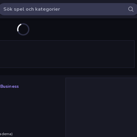
 Business
aderna
)