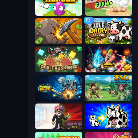
Clicker Heroes
My Chicken Farm
Mine Clicker
Idle Dairy Tycoon
OreCrusher 2
Mining Simulator
Monster Breaker Idle
Zad Archery - Demo
Rotcalypse: Idle Incremental
Strange Cats