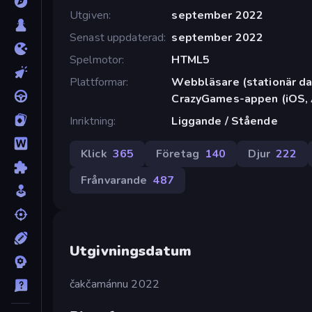
Utgiven
september 2022
Senast uppdaterad
september 2022
Spelmotor
HTML5
Plattformar
Webbläsare (stationär dat
CrazyGames-appen (iOS, 
Inriktning
Liggande / Stående
Klick
365
Företag
140
Djur
222
Frånvarande
487
Utgivningsdatum
čakčamánnu 2022