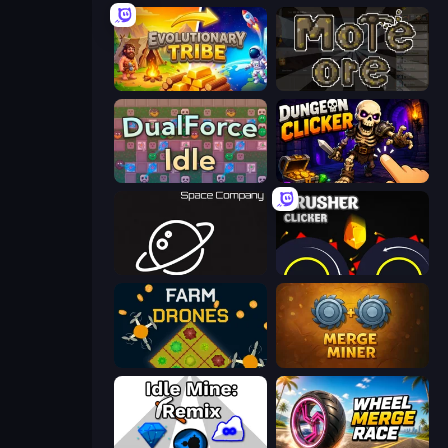
Evolutionary Tribe
More Ore
DualForce Idle
Dungeon Clicker
Space Company
Crusher Clicker
Farm Drones
Merge Miner