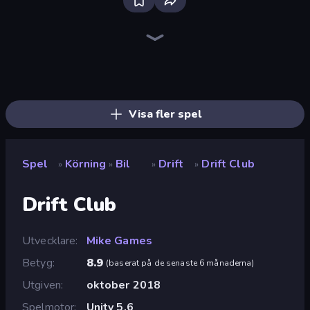
Bloxd.io
Ragdoll Archers
EvoWars.io
Veck.io
Piece of Cake: Merge and Bake
Racing Limits
Traffic Rider
Mahjongg Solitaire
Screw Out: Bolts and Nuts
Words of Wonders
Piles of Mahjong
Designville: Merge & Design
Miniblox
Space Waves
Stickman Clash
SkillWarz
Fortzone Battle Royale
Arrow Escape
Visa fler spel
Spel
Körning
Bil
Drift
Drift Club
»
»
»
»
Drift Club
Utvecklare
Mike Games
Betyg
8.9
(
baserat på de senaste 6 månaderna
)
Utgiven
oktober 2018
Spelmotor
Unity 5.6