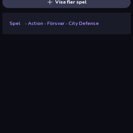
Visa fler spel
Spel
Action
Försvar
City Defense
»
»
»
City Defense
Utvecklare
Vicuna
Betyg
9.2
(
baserat på de senaste 6 månaderna
)
Utgiven
december 2025
Spelmotor
HTML5
Plattformar
Webbläsare (stationär dator, mobil,
surfplatta), CrazyGames-appen (iOS,
Android)
Inriktning
Porträtt