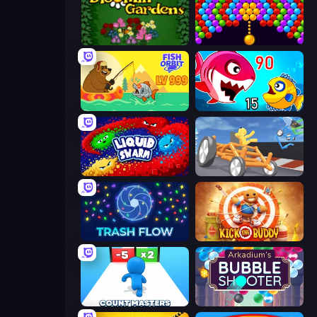
Blooming Gardens
Bubble Story
Fish Orbit
Fish Eat Getting Big
Liquid Swarm
Draw Crash Race
Trash Flow
Kick the Buddy
Count Masters: Stickman Games
Arkadium's Bubble Shooter