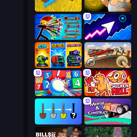
Harvesting Season
Gold Miner
Archer Ragdoll Masters
Space Waves
Pumpkin Defense: Merge Cannon
Earn to Die: Zombie Ride
Entropy
Chicken Hell
Merge Tools - Merge and Dig
Merge & Construct