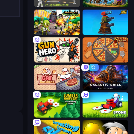
Ragdoll Archers
Mage Castle Idle Defense
Zombies 4 Weapon Merge
Furry Road
Gun Hero: Cat Survival
Ring Restaurant
Cat Snack Bar
Galactic Drill
Lumber Harvest: Tree Cutting Game
Stone Grass: Mowing Simulator