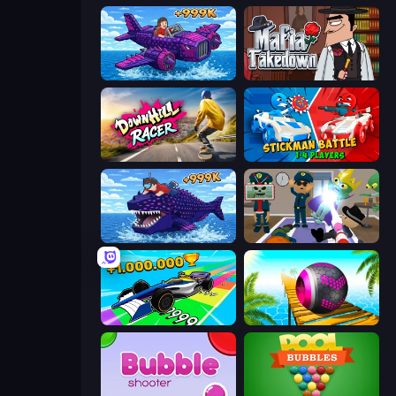
Obby Plane Power Challenge: Fly
Mafia Takedown
Downhill Racer
Stickman battle 1-4 Players
Obby Fish Challenge: Ride
Find The Alien
Obby Car Challenge: Drive
Rolling Balls Sea Race