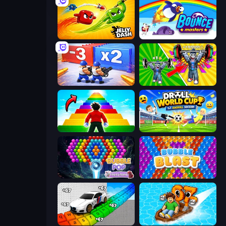
Jelly Dash
Bouncemasters
Battle Brigade
Obby: Gym Simulator, Escape
Obby Highest Jump Ever
Droll World Cup
Bubble Pop Fairyland
Bubble Blast
Obby: Supercar Race on Keyboard
Float for Brainrots