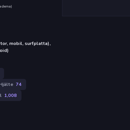
aderna
)
or, mobil, surfplatta),
oid)
Hjälte
74
l
1,008