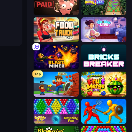
Bills Must Be Paid
Bubble Fall
Food Truck Chef™: A Fun Cooking Game
Cooking Live
Blast Miner
Bricks Breaker
Top
Obby: +1 Click Wall Breaker
Watermelon Fruit Merge Saga
Bubble Pop Legend
Epic Sword Battle! Fight in Arena