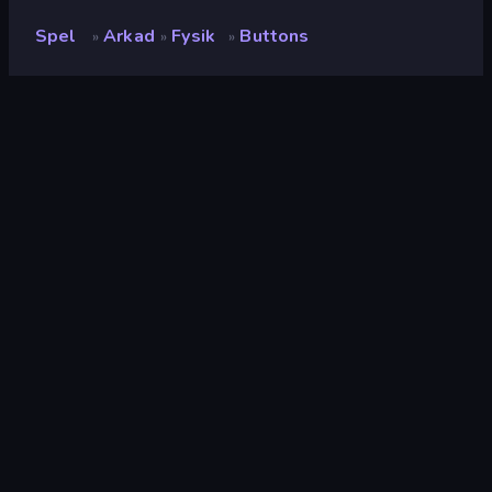
Spel
Arkad
Fysik
Buttons
»
»
»
Buttons
Utvecklare
Ascabyrazygess
Betyg
(
baserat på de senaste 6
8.6
månaderna
)
Utgiven
april 2026
Senast uppdaterad
maj 2026
Spelmotor
Construct
Plattformar
Webbläsare (stationär dator,
mobil, surfplatta),
CrazyGames-appen (iOS,
Android)
Inriktning
Landscape