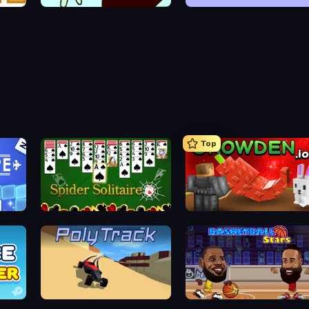
Doodieman Voodoo
World's Hardest Game 2
Top
Spider Solitaire
Grow A Garden | Growden.io
PolyTrack
Basketball Stars