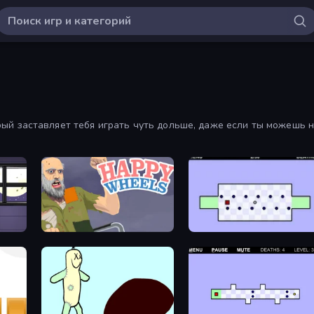
й заставляет тебя играть чуть дольше, даже если ты можешь не
Happy Wheels
World's Hardest Game