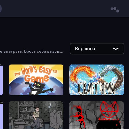
Вершина
 выиграть. Брось себе вызов,
The World's Easyest Game
Craft 4eva