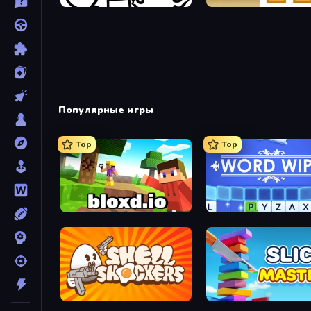
I Don't Even Know
The Unfair Platformer
Популярные игры
Top
Top
Bloxd.io
Word Wipe
Shell Shockers
Slice Master