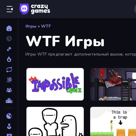
Игры
»
WTF
WTF Игры
Игры WTF предлагают дополнительный вызов, которы
играя в игры WTF онлайн бесплатно.
The Impossible Quiz
The Visitor