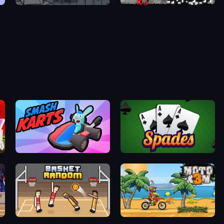
Scarred
Witchy Sacrifices
Smash Karts
Spades
Basket Random
Moto X3M