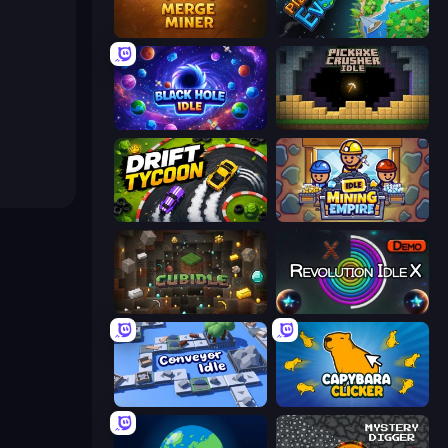
Merge Miner
Planet Evolution: Idle Clicker
Black Hole Idle
Pickaxe Crusher Idle
Drift Tycoon
Idle Mining Empire
Cubidle
Revolution Idle X
Conveyor Idle
Capybara Clicker