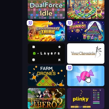
DualForce Idle
Money Factory: Tycoon Idle Game
Evolutionary Tribe
PLINKO!
Omega Layers
Your Chronicle
Farm Drones
Candy Clicker 2
Incremental Epic Hero 2
Plinky