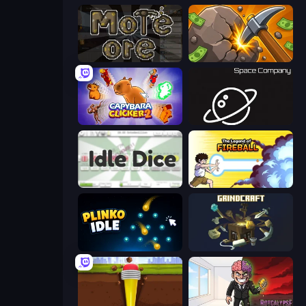
More Ore
Mine Clicker
Capybara Clicker 2
Space Company
Idle Dice
Legend Of Fireball
Plinko Idle
GrindCraft