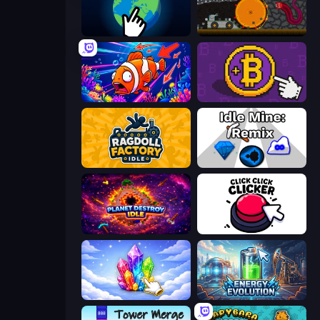
Planet Clicker 2
Mystery Digger
Fish Catch Idle
Money Maker
Ragdoll Factory Idle
Idle Mine: Remix
Planet Destroy Idle
Click Click Clicker
Crystalia Idle Clicker
Energy Evolution