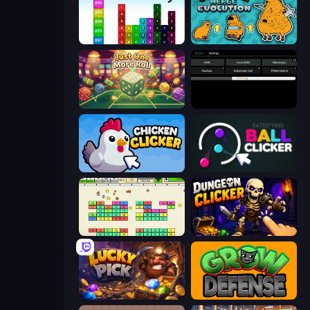
Tower Merge
Capybara Merge Evolution
Just One More Roll
Evolve
Chicken Clicker
Satisfying Ball Clicker
Idle Breakout
Dungeon Clicker
Lucky Pick
Grow Defense