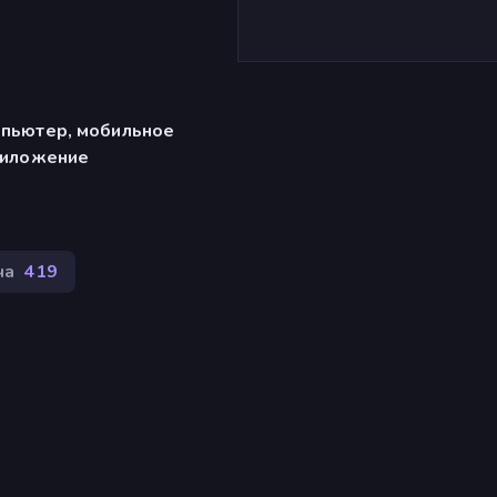
мпьютер, мобильное
риложение
ча
419