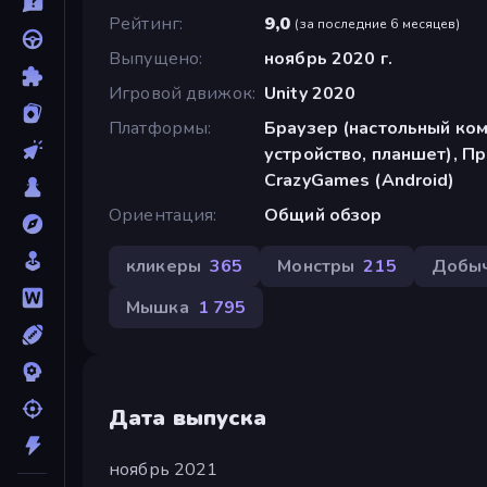
Рейтинг
9,0
(
за последние 6 месяцев
)
Выпущено
ноябрь 2020 г.
Игровой движок
Unity 2020
Платформы
Браузер (настольный ко
устройство, планшет), П
CrazyGames (Android)
Ориентация
Общий обзор
кликеры
365
Монстры
215
Добы
Мышка
1 795
Дата выпуска
ноябрь 2021