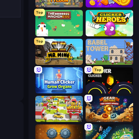
Leek Factory Tycoon
Farm Ring Idle
Top
The MachinEGG
Clicker Heroes
Top
Mr. Mine
Babel Tower
Top
Human Clicker: Grow Organs
Crusher Clicker
Idle Inventor
Gear Factory