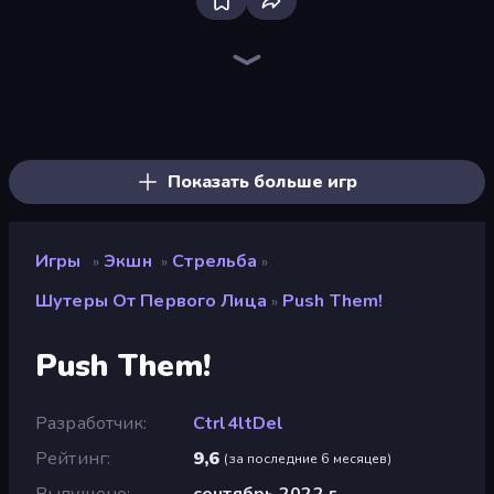
Bloxd.io
Ragdoll Archers
EvoWars.io
Piece of Cake: Merge and Bake
Veck.io
Traffic Rider
Racing Limits
Mahjongg Solitaire
Screw Out: Bolts and Nuts
Words of Wonders
Piles of Mahjong
Designville: Merge & Design
Space Waves
Miniblox
SkillWarz
Stickman Clash
Fortzone Battle Royale
Arrow Escape
Показать больше игр
Игры
Экшн
Стрельба
»
»
»
Шутеры От Первого Лица
Push Them!
»
Push Them!
Разработчик
Ctrl4ltDel
Рейтинг
9,6
(
за последние 6 месяцев
)
Выпущено
сентябрь 2022 г.