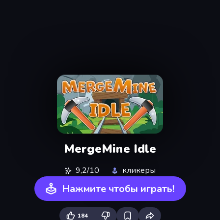
MergeMine Idle
9,2/10
кликеры
Нажмите чтобы играть!
184