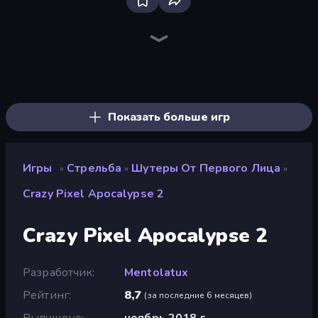
Bloxd.io
Ragdoll Archers
EvoWars.io
Piece of Cake: Merge and Bake
Veck.io
Racing Limits
Traffic Rider
Mahjongg Solitaire
Screw Out: Bolts and Nuts
Words of Wonders
Piles of Mahjong
Designville: Merge & Design
Miniblox
Space Waves
Stickman Clash
SkillWarz
Fortzone Battle Royale
Arrow Escape
Показать больше игр
Игры
Стрельба
Шутеры От Первого Лица
»
»
»
Crazy Pixel Apocalypse 2
Crazy Pixel Apocalypse 2
Разработчик
Mentolatux
Рейтинг
8,7
(
за последние 6 месяцев
)
Выпущено
ноябрь 2018 г.