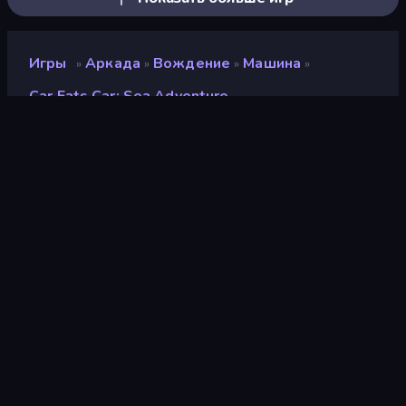
Игры
Аркада
Вождение
Машина
»
»
»
»
Car Eats Car: Sea Adventure
Car Eats Car: Sea
Adventure
Разработчик
SMOKOKO LTD
Рейтинг
9,3
(
за последние 6 месяцев
)
Выпущено
март 2026 г.
Игровой движок
Unity 6
Платформы
Браузер (настольный
компьютер, мобильное
устройство, планшет),