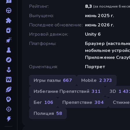
Рейтинг
8,3
(
за последние 6 мес
Выпущено
июнь 2025 г.
Последнее обновление
июнь 2026 г.
Игровой движок
Unity 6
Платформы
Браузер (настольн
мобильное устройс
Приложение CrazyG
Ориентация
Портрет
Игры пазлы
667
Mobile
2 373
Избегание Препятствий
311
3D
1 43
Бег
106
Препятствие
304
Стикме
Полиция
58