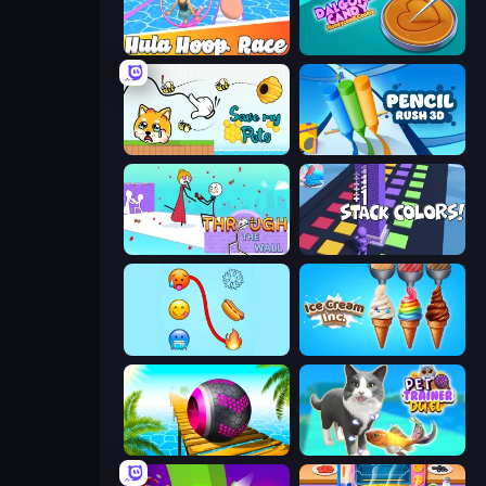
Hula Hoop Race
Dalgona Candy Honeycomb Cookie
Save My Pets
Pencil Rush
Through the Wall
Stack Colors
Emoji Puzzle!
Ice Cream Inc.
Rolling Balls Sea Race
Pet Trainer Duel