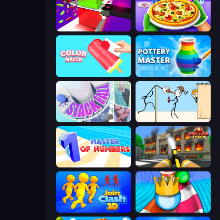
Jelly Restaurant
Pizza Maker
Color Match
Pottery Master
Stack Fall
Gomu Goman
Master of Numbers
Obby: Firefighter Tycoon
Join Clash 3D
Aquapark Balls Party