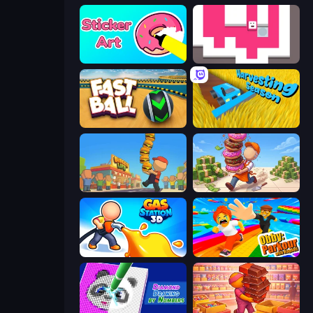
Sticker Art
Just Slide (Remastered)
Fast Ball Jump
Harvesting Season
Burger Life
Donut Place
Gas Station 3D
Obby: Parkour with Ragdoll