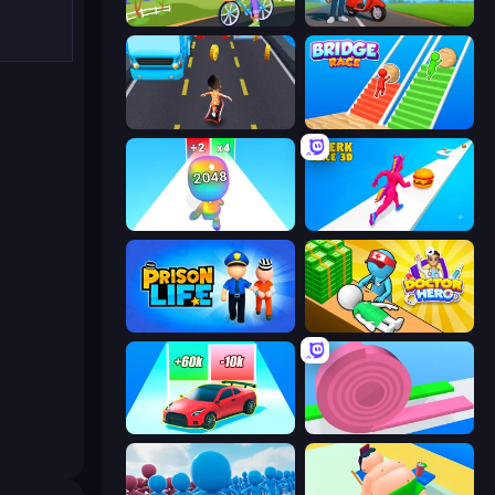
Paper Delivery Boy
Paper Boy Race: Running Game
Bus and Subway Runner
Bridge Race
Man Runner 2048
Twerk Race 3D
Prison Life
Doctor Hero
Upgrade the Supercar 3D
Layers Roll