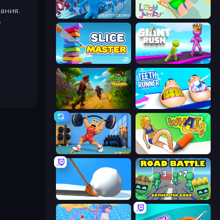
мания.
Gravity Crowd
Lazy Jumper
е
Slice Master
Giant Rush!
Island of Treasures
Teeth Runner
Gym Boss
What a Leg
Shovel 3D
Road Battle: Gather the Gang