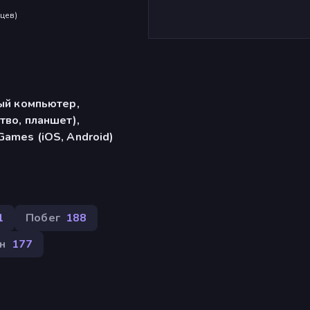
яцев
)
ый компьютер,
тво, планшет),
ames (iOS, Android)
1
Побег
188
н
177