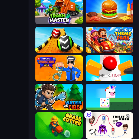
Trash Master
Burger Cafe
Sky Balls 3D
My Perfect Theme Park
Police Evolution Idle
Helix Jump
Water vs Fire
Stacky Bird
Grass Cutter: Mowing Simulator
Toilet Rush - Draw Puzzle